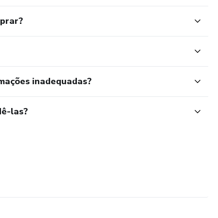
mprar?
rmações inadequadas?
ê-las?