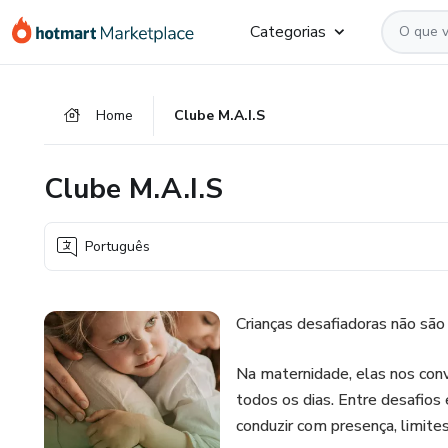
Ir
Ir
Ir
Categorias
para
para
para
o
o
o
conteúdo
pagamento
rodapé
Home
Clube M.A.I.S
principal
Clube M.A.I.S
Português
Crianças desafiadoras não sã
Na maternidade, elas nos convi
todos os dias. Entre desafios
conduzir com presença, limites