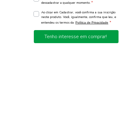
*
descadastrar a qualquer momento.
Ao clicar em Cadastrar, você confirma a sua inscrição
neste produto. Você, igualmente, confirma que leu, e
*
entendeu os termos da
Política de Privacidade
Tenho interesse em comprar!