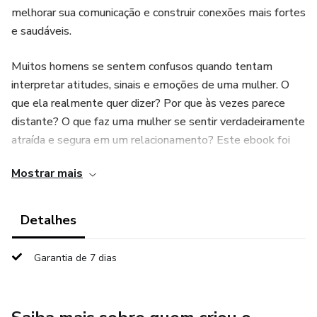
melhorar sua comunicação e construir conexões mais fortes
e saudáveis.
Muitos homens se sentem confusos quando tentam
interpretar atitudes, sinais e emoções de uma mulher. O
que ela realmente quer dizer? Por que às vezes parece
distante? O que faz uma mulher se sentir verdadeiramente
atraída e segura em um relacionamento? Este ebook foi
criado exatamente para responder essas perguntas.
Mostrar mais
Dentro do Código da Mente Feminina, você vai descobrir
princípios psicológicos e comportamentais que influenciam
Detalhes
a forma como as mulheres escolhem, testam e se
conectam com um parceiro. O conteúdo foi estruturado de
Garantia de 7 dias
forma clara e prática, permitindo que você compreenda
rapidamente padrões que muitas vezes passam
despercebidos.