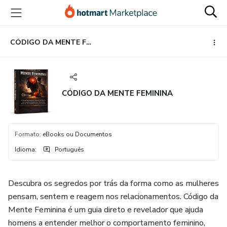
Ir
Ir
Ir
para
para
para
o
o
o
conteúdo
pagamento
rodapé
CÓDIGO DA MENTE FEMININA
principal
CÓDIGO DA MENTE FEMININA
Formato
:
eBooks ou Documentos
Idioma
:
Português
Descubra os segredos por trás da forma como as mulheres
pensam, sentem e reagem nos relacionamentos. Código da
Mente Feminina é um guia direto e revelador que ajuda
homens a entender melhor o comportamento feminino,