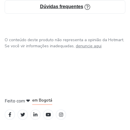
pode ser o ponto de partida para uma nova perspectiva.
Dúvidas frequentes
Aprenda a interpretar sinais, melhorar sua comunicação e
construir conexões mais profundas com quem realmente
importa.
O conteúdo deste produto não representa a opinião da Hotmart.
Se você vir informações inadequadas,
denuncie aqui
em Amsterdam
em Madrid
em Bogotá
Feito com
❤
em Belo Horizonte
na Cidade do México