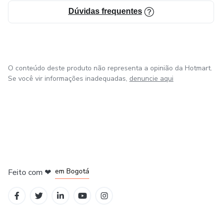
Dúvidas frequentes
•
O fortalecimento pelo poder divino para enfrentar os
desafios da vida cristã.
O conteúdo deste produto não representa a opinião da Hotmart.
Para quem é este produto?
Se você vir informações inadequadas,
denuncie aqui
Este e-book é ideal para:
•
Cristãos que desejam aprofundar seu conhecimento bíblico.
em Amsterdam
em Madrid
em Bogotá
Feito com
❤
•
em Belo Horizonte
na Cidade do México
Estudantes de teologia em busca de material de apoio e
novas perspectivas.