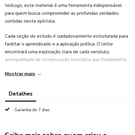
teólogo, este material é uma ferramenta indispensável
para quem busca compreender as profundas verdades
contidas nesta epístola.
Cada seção do estudo é cuidadosamente estruturada para
facilitar o aprendizado e a aplicação prática. O leitor
encontrará uma explicação clara de cada versículo,
acompanhada de comprovação teológica que fundamenta
as interpretações e reflexões que incentivam a aplicação
Mostrar mais
dos ensinamentos no cotidiano.
O que você aprenderá:
Detalhes
•
Garantia de 7 dias
A supremacia de Cristo e seu papel central na criação e
redenção.