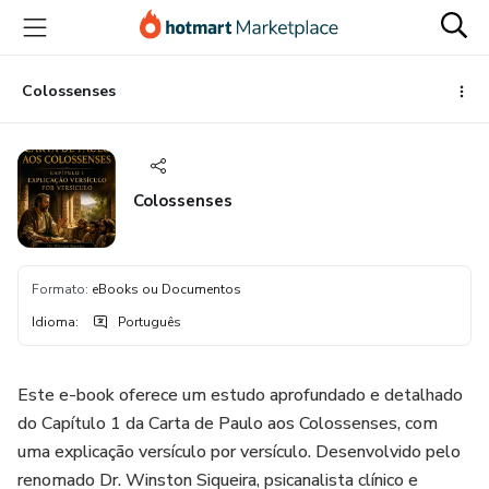
Ir
Ir
Ir
para
para
para
o
o
o
conteúdo
pagamento
rodapé
Colossenses
principal
Colossenses
Formato
:
eBooks ou Documentos
Idioma
:
Português
Este e-book oferece um estudo aprofundado e detalhado
do Capítulo 1 da Carta de Paulo aos Colossenses, com
uma explicação versículo por versículo. Desenvolvido pelo
renomado Dr. Winston Siqueira, psicanalista clínico e