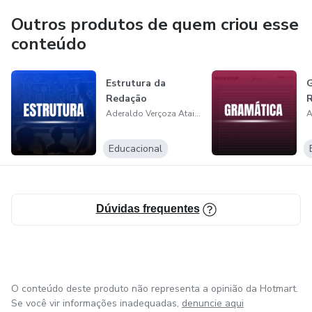
Outros produtos de quem criou esse
conteúdo
Estrutura da
G
Redação
R
Aderaldo Verçoza Ataide Neto
Educacional
Dúvidas frequentes
O conteúdo deste produto não representa a opinião da Hotmart.
Se você vir informações inadequadas,
denuncie aqui