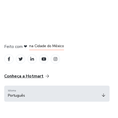
em Bogotá
em Amsterdam
em Madrid
na Cidade do México
Feito com
❤
em Belo Horizonte
Conheça a Hotmart
Idioma
Português