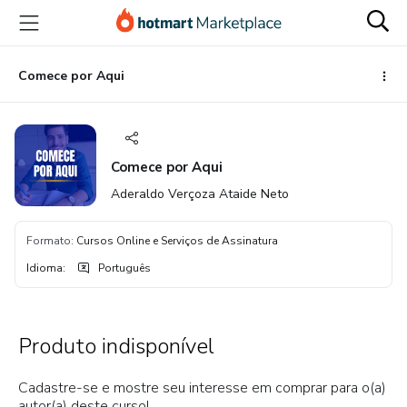
Ir
Ir
Ir
para
para
para
o
o
o
conteúdo
pagamento
rodapé
Comece por Aqui
principal
Comece por Aqui
Aderaldo Verçoza Ataide Neto
Formato
:
Cursos Online e Serviços de Assinatura
Idioma
:
Português
Produto indisponível
Cadastre-se e mostre seu interesse em comprar para o(a)
autor(a) deste curso!