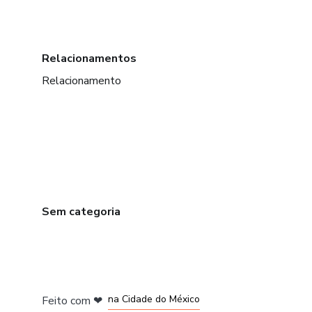
Relacionamentos
Relacionamento
Sem categoria
em Bogotá
em Amsterdam
em Madrid
na Cidade do México
Feito com
❤