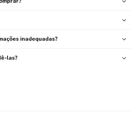
comprar?
rmações inadequadas?
ê-las?