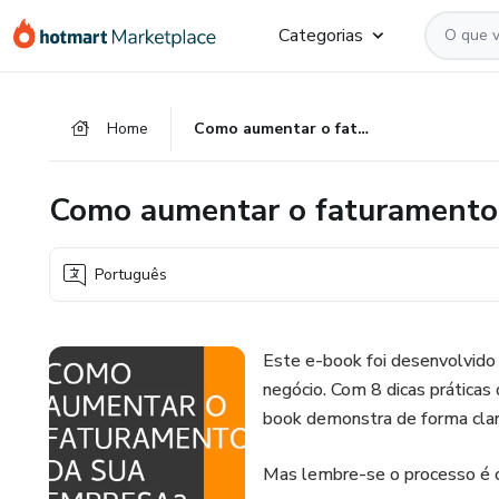
Ir
Ir
Ir
Categorias
para
para
para
o
o
o
conteúdo
pagamento
rodapé
Home
Como aumentar o faturamento da sua empresa?
principal
Como aumentar o faturamento
Português
Este e-book foi desenvolvido 
negócio. Com 8 dicas práticas
book demonstra de forma clara
Mas lembre-se o processo é c