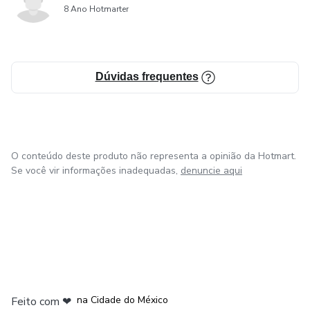
8 Ano Hotmarter
Dúvidas frequentes
O conteúdo deste produto não representa a opinião da Hotmart.
Se você vir informações inadequadas,
denuncie aqui
em Bogotá
em Amsterdam
em Madrid
na Cidade do México
Feito com
❤