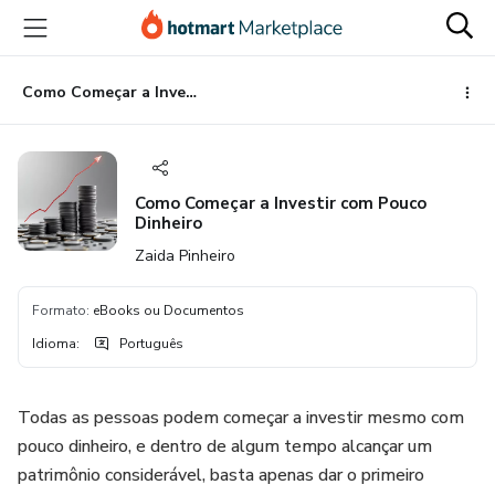
Ir
Ir
Ir
para
para
para
o
o
o
conteúdo
pagamento
rodapé
Como Começar a Investir com Pouco Dinheiro
principal
Como Começar a Investir com Pouco
Dinheiro
Zaida Pinheiro
Formato
:
eBooks ou Documentos
Idioma
:
Português
Todas as pessoas podem começar a investir mesmo com
pouco dinheiro, e dentro de algum tempo alcançar um
patrimônio considerável, basta apenas dar o primeiro