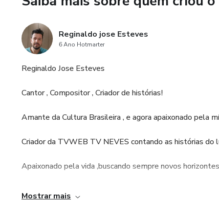
Saiba mais sobre quem criou o
Reginaldo jose Esteves
6 Ano Hotmarter
Reginaldo Jose Esteves
Cantor , Compositor , Criador de histórias!
Amante da Cultura Brasileira , e agora apaixonado pela mí
Criador da TVWEB TV NEVES contando as histórias do lu
Apaixonado pela vida ,buscando sempre novos horizontes
A vida é feita de sonhos e o meu se transforma em real
Mostrar mais
pessoas em cursos via internet , e-books enfim