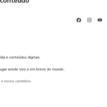
 conteúdo
dia e conteúdos digitais.
gar aonde vivo e em breve do mundo .
 e novos caminhos .
idade quando busco informações e conhecimentos com outras