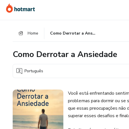
Ir
Ir
Ir
para
para
para
o
o
o
conteúdo
pagamento
rodapé
Home
Como Derrotar a Ansiedade
principal
Como Derrotar a Ansiedade
Português
Você está enfrentando senti
problemas para dormir ou se 
que essas preocupações não 
superar esses desafios e fina