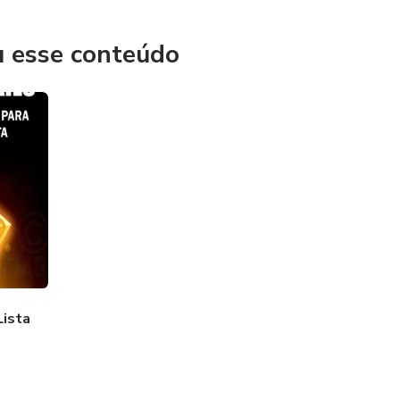
 buscar !
u esse conteúdo
Lista