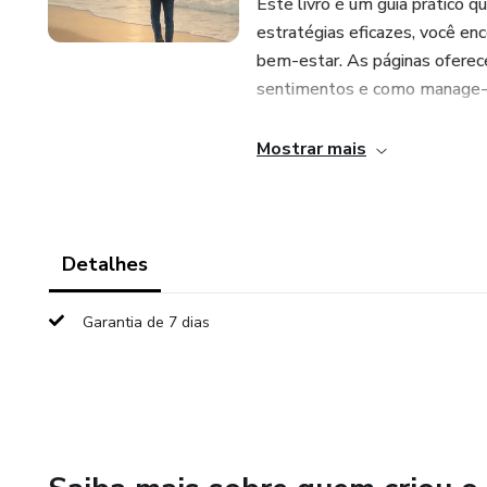
Este livro é um guia prático 
estratégias eficazes, você en
bem-estar. As páginas oferec
sentimentos e como manage-l
Se você está pronto para dar 
Mostrar mais
gratificante, este recurso é o
maneiras de viver com mais co
inicie sua jornada para uma v
Detalhes
Garantia de 7 dias