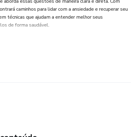
que aborda essas questões de maneira clara e direta. Com
contrará caminhos para lidar com a ansiedade e recuperar seu
em técnicas que ajudam a entender melhor seus
os de forma saudável.
o primeiro passo em direção a uma vida mais tranquila e
 que você precisa. Transforme sua perspectiva e descubra
nfiança e serenidade. Adicione esta obra à sua estante e
ida livre de superações constantes de medo e preocupação.