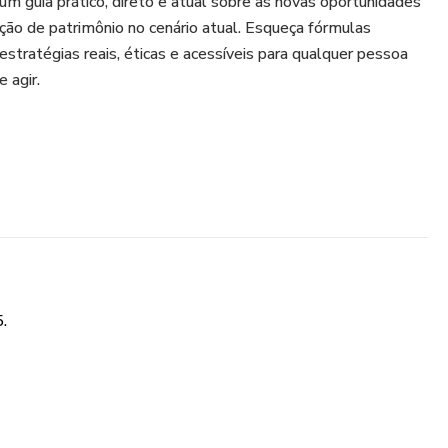
m guia prático, direto e atual sobre as novas oportunidades
ção de patrimônio no cenário atual. Esqueça fórmulas
estratégias reais, éticas e acessíveis para qualquer pessoa
 agir.
.