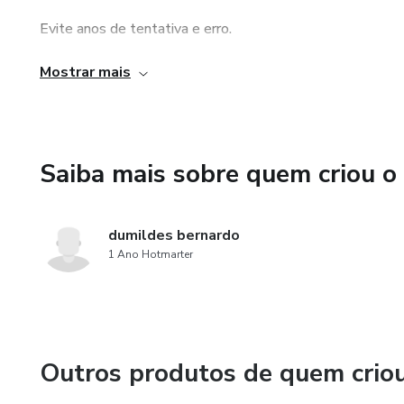
Evite anos de tentativa e erro.
Mostrar mais
Acesso imediato a técnicas testadas por quem já alcanço
🚀 3. Plano de Ação Passo a Passo
Saiba mais sobre quem criou o
Você não vai apenas “aprender”, vai saber exatamente o q
Ideal para quem está começando ou quer escalar sua rend
dumildes bernardo
1 Ano Hotmarter
💡 4. Descubr
Outros produtos de quem crio