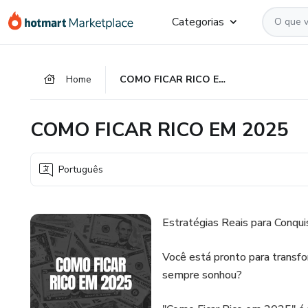
Ir
Ir
Ir
Categorias
para
para
para
o
o
o
conteúdo
pagamento
rodapé
Home
COMO FICAR RICO EM 2025
principal
COMO FICAR RICO EM 2025
Português
Estratégias Reais para Conquis
Você está pronto para transfor
sempre sonhou?