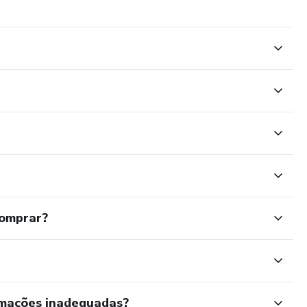
comprar?
rmações inadequadas?