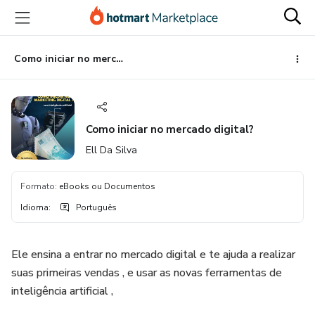
Ir
Ir
Ir
para
para
para
o
o
o
conteúdo
pagamento
rodapé
Como iniciar no mercado digital?
principal
Como iniciar no mercado digital?
Ell Da Silva
Formato
:
eBooks ou Documentos
Idioma
:
Português
Ele ensina a entrar no mercado digital e te ajuda a realizar
suas primeiras vendas , e usar as novas ferramentas de
inteligência artificial ,