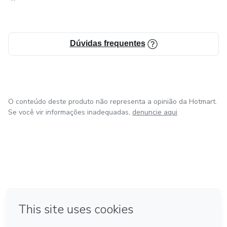
Dúvidas frequentes
O conteúdo deste produto não representa a opinião da Hotmart.
Se você vir informações inadequadas,
denuncie aqui
em Bogotá
em Amsterdam
em Madrid
na Cidade do México
Feito com
❤
em Belo Horizonte