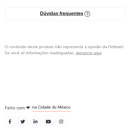
Dúvidas frequentes
O conteúdo deste produto não representa a opinião da Hotmart.
Se você vir informações inadequadas,
denuncie aqui
em Bogotá
em Amsterdam
em Madrid
na Cidade do México
Feito com
❤
em Belo Horizonte