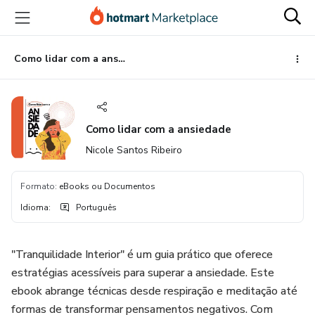
Ir
Ir
Ir
para
para
para
o
o
o
conteúdo
pagamento
rodapé
Como lidar com a ansiedade
principal
Como lidar com a ansiedade
Nicole Santos Ribeiro
Formato
:
eBooks ou Documentos
Idioma
:
Português
"Tranquilidade Interior" é um guia prático que oferece
estratégias acessíveis para superar a ansiedade. Este
ebook abrange técnicas desde respiração e meditação até
formas de transformar pensamentos negativos. Com