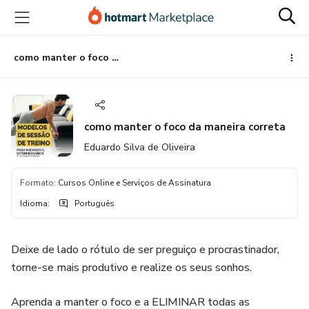
Ir
Ir
Ir
para
para
para
o
o
o
conteúdo
pagamento
rodapé
como manter o foco da maneira correta
principal
como manter o foco da maneira correta
Eduardo Silva de Oliveira
Formato
:
Cursos Online e Serviços de Assinatura
Idioma
:
Português
Deixe de lado o rótulo de ser preguiço e procrastinador,
torne-se mais produtivo e realize os seus sonhos.
Aprenda a manter o foco e a ELIMINAR todas as