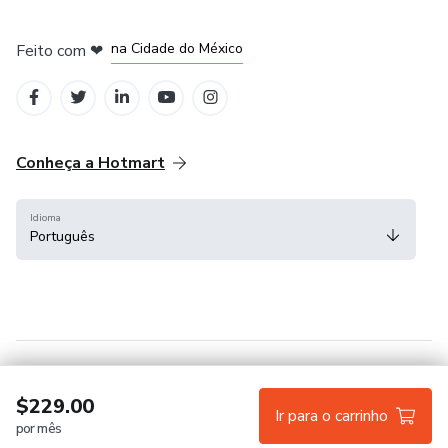
em Bogotá
em Amsterdam
em Madrid
na Cidade do México
Feito com
❤
em Belo Horizonte
Conheça a Hotmart
Idioma
Português
Central de ajuda
Termos
Privacidade
Cookies
$229.00
Ir para o carrinho
por mês
Hotmart — 2011-2026 © Todos os direitos reservados.