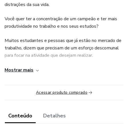
distrações da sua vida.
Você quer ter a concentração de um campeão e ter mais
produtividade no trabalho e nos seus estudos?
Muitos estudantes e pessoas que já estão no mercado de
trabalho, dizem que precisam de um esforço descomunal
para focar na atividade que desejam realizar.
Querem ter mais conhecimento, para passar em uma prova
Mostrar mais
ou ter maior destaque profissional, mas parece que a
concentração nunca chega.
Acessar produto comprado
O tempo passa e a ansiedade e a dispersão ficam cada vez
maiores... e acabam achando que será sempre assim!
Conteúdo
Detalhes