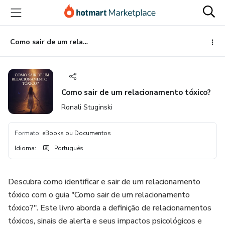
Ir
Ir
Ir
para
para
para
o
o
o
conteúdo
pagamento
rodapé
Como sair de um relacionamento tóxico?
principal
Como sair de um relacionamento tóxico?
Ronali Stuginski
Formato
:
eBooks ou Documentos
Idioma
:
Português
Descubra como identificar e sair de um relacionamento
tóxico com o guia "Como sair de um relacionamento
tóxico?". Este livro aborda a definição de relacionamentos
tóxicos, sinais de alerta e seus impactos psicológicos e