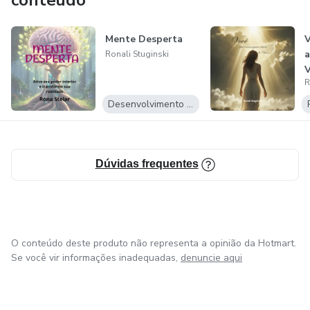
conteúdo
Mente Desperta
V
a
Ronali Stuginski
V
R
Desenvolvimento Pessoal
Dúvidas frequentes
O conteúdo deste produto não representa a opinião da Hotmart.
Se você vir informações inadequadas,
denuncie aqui