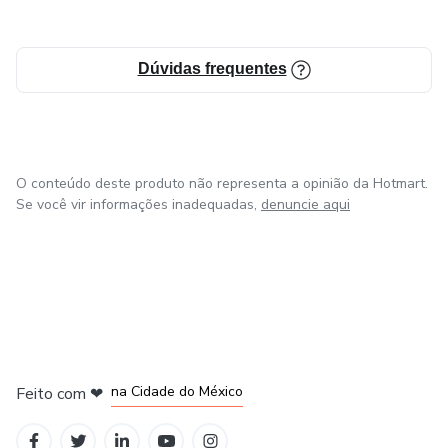
Dúvidas frequentes
O conteúdo deste produto não representa a opinião da Hotmart.
Se você vir informações inadequadas,
denuncie aqui
em Bogotá
em Amsterdam
em Madrid
na Cidade do México
Feito com
❤
em Belo Horizonte