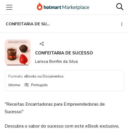
Ir
Ir
Ir
para
para
para
o
o
o
conteúdo
pagamento
rodapé
CONFEITARIA DE SUCESSO
principal
CONFEITARIA DE SUCESSO
Larissa Bonfim da Silva
Formato
:
eBooks ou Documentos
Idioma
:
Português
"Receitas Encantadoras para Empreendedoras de
Sucesso"
Descubra o sabor do sucesso com este eBook exclusivo,