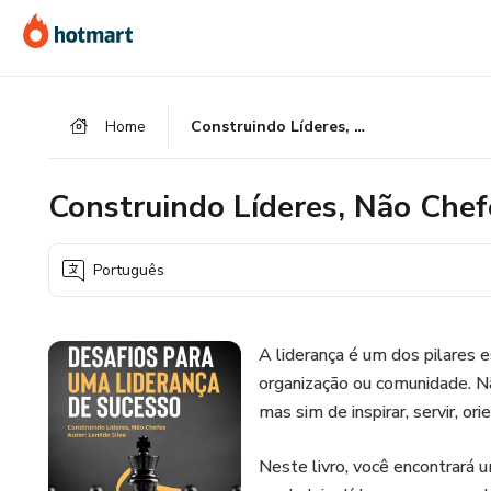
Ir
Ir
Ir
para
para
para
o
o
o
conteúdo
pagamento
rodapé
Home
Construindo Líderes, Não Chefes
principal
Construindo Líderes, Não Chef
Português
A liderança é um dos pilares 
organização ou comunidade. N
mas sim de inspirar, servir, o
Neste livro, você encontrará 