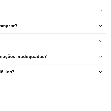
comprar?
rmações inadequadas?
ê-las?