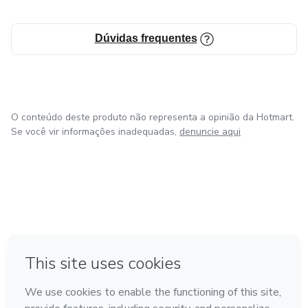
Dúvidas frequentes
O conteúdo deste produto não representa a opinião da Hotmart.
Se você vir informações inadequadas,
denuncie aqui
em Bogotá
em Amsterdam
em Madrid
na Cidade do México
Feito com
❤
em Belo Horizonte