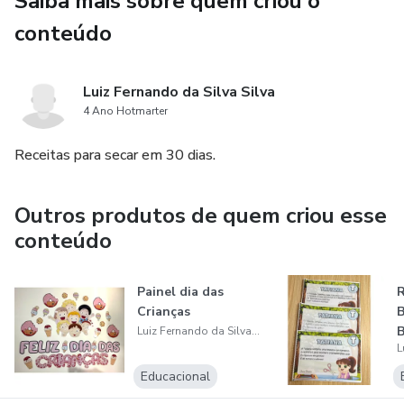
Saiba mais sobre quem criou o
conteúdo
Luiz Fernando da Silva Silva
4 Ano Hotmarter
Receitas para secar em 30 dias.
Outros produtos de quem criou esse
conteúdo
Painel dia das
R
Crianças
B
B
Luiz Fernando da Silva Silva
L
Educacional