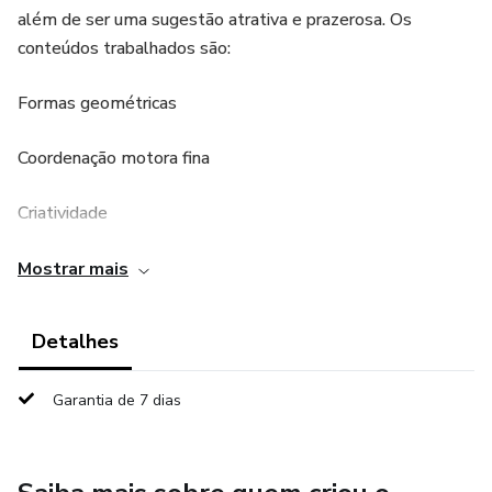
além de ser uma sugestão atrativa e prazerosa. Os
conteúdos trabalhados são:
Formas geométricas
Coordenação motora fina
Criatividade
Noção espacial
Mostrar mais
Percepção visual
Detalhes
Autonomia
Garantia de 7 dias
Atenção