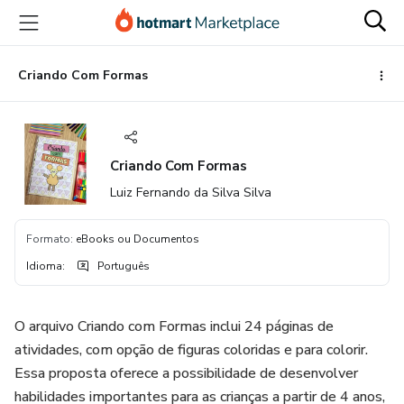
Ir
Ir
Ir
para
para
para
o
o
o
conteúdo
pagamento
rodapé
Criando Com Formas
principal
Criando Com Formas
Luiz Fernando da Silva Silva
Formato
:
eBooks ou Documentos
Idioma
:
Português
O arquivo Criando com Formas inclui 24 páginas de
atividades, com opção de figuras coloridas e para colorir.
Essa proposta oferece a possibilidade de desenvolver
habilidades importantes para as crianças a partir de 4 anos,