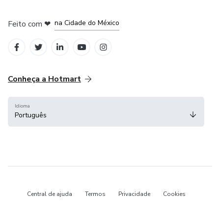
em Bogotá
em Amsterdam
em Madrid
na Cidade do México
Feito com
❤
em Belo Horizonte
Conheça a Hotmart
Idioma
Português
Central de ajuda
Termos
Privacidade
Cookies
Hotmart — 2011-2026 © Todos os direitos reservados.