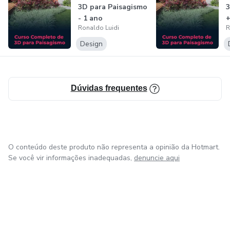
3D para Paisagismo
3
- 1 ano
+
Ronaldo Luidi
R
Design
Dúvidas frequentes
O conteúdo deste produto não representa a opinião da Hotmart.
Se você vir informações inadequadas,
denuncie aqui