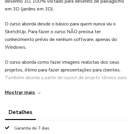
desenho 3D, 100% voltado para desenho de paisagismo
em 3D (jardins em 3D).
O curso aborda desde o básico para quem nunca viu o
SketchUp. Para fazer o curso NÃO precisa ter
conhecimento prévio de nenhum software, apenas do
Windows.
O curso aborda como fazer imagens realistas dos seus
projetos, ótimo para fazer apresentações para clientes.
Também aborda a parte de layout de projeto técnico para
a implantação do jardim, ensinando a colocar o desenho em
Mostrar mais
planta baixa, com legenda de plantas, carimbo,
detalhamentos, etc.
Detalhes
Garantia de 7 dias