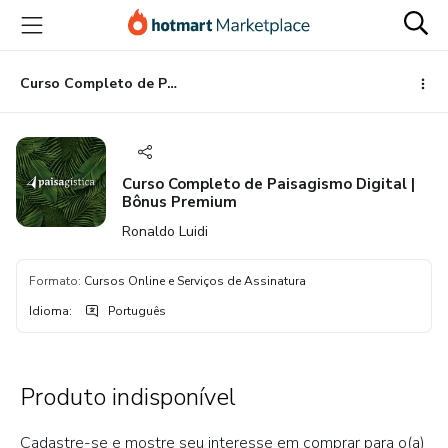
Ir
Ir
Ir
para
para
para
o
o
o
conteúdo
pagamento
rodapé
Curso Completo de Paisagismo Digital | Bônus Premium
principal
Curso Completo de Paisagismo Digital |
Bônus Premium
Ronaldo Luidi
Formato
:
Cursos Online e Serviços de Assinatura
Idioma
:
Português
Produto indisponível
Cadastre-se e mostre seu interesse em comprar para o(a)