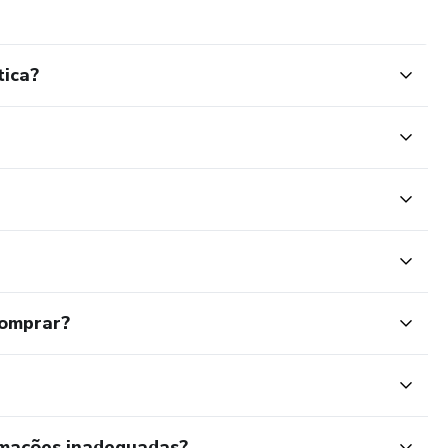
tica?
comprar?
rmações inadequadas?