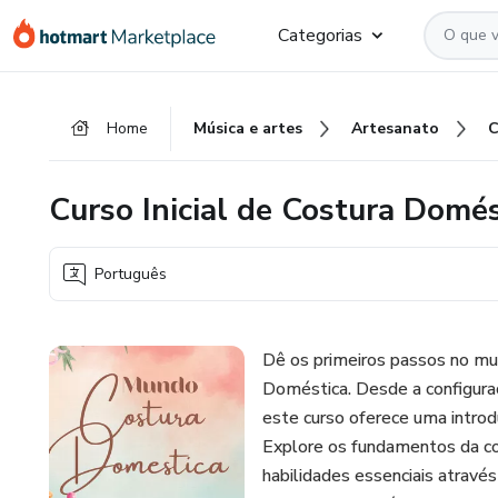
Ir
Ir
Ir
Categorias
para
para
para
o
o
o
conteúdo
pagamento
rodapé
Home
Música e artes
Artesanato
principal
Curso Inicial de Costura Domés
Português
Dê os primeiros passos no mun
Doméstica. Desde a configuraç
este curso oferece uma introd
Explore os fundamentos da cos
habilidades essenciais atravé