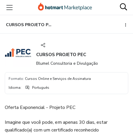
Ir
Ir
Ir
para
para
para
o
o
o
conteúdo
pagamento
rodapé
CURSOS PROJETO PEC
principal
CURSOS PROJETO PEC
Blumel Consultoria e Divulgação
Formato
:
Cursos Online e Serviços de Assinatura
Idioma
:
Português
Oferta Exponencial - Projeto PEC
Imagine que você pode, em apenas 30 dias, estar
qualificado(a) com um certificado reconhecido