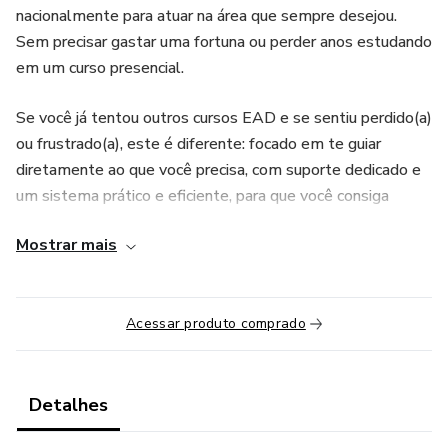
nacionalmente para atuar na área que sempre desejou.
Sem precisar gastar uma fortuna ou perder anos estudando
em um curso presencial.
Se você já tentou outros cursos EAD e se sentiu perdido(a)
ou frustrado(a), este é diferente: focado em te guiar
diretamente ao que você precisa, com suporte dedicado e
um sistema prático e eficiente, para que você consiga
estudar no seu ritmo e no conforto da sua casa.
Mostrar mais
O Que Você Vai Receber do Projeto PEC
Acesso Vitalício ao curso completo, com todas as aulas e
Acessar produto comprado
materiais incluídos. Você paga uma vez e acessa para
sempre.
Detalhes
Certificado Reconhecido Nacionalmente, que vai agregar