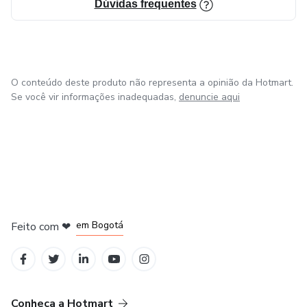
Dúvidas frequentes
O conteúdo deste produto não representa a opinião da Hotmart.
Se você vir informações inadequadas,
denuncie aqui
em Amsterdam
em Madrid
em Bogotá
Feito com
❤
em Belo Horizonte
na Cidade do México
Conheça a Hotmart