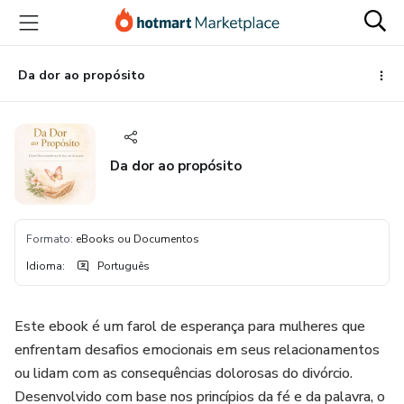
Ir
Ir
Ir
para
para
para
o
o
o
conteúdo
pagamento
rodapé
Da dor ao propósito
principal
Da dor ao propósito
Formato
:
eBooks ou Documentos
Idioma
:
Português
Este ebook é um farol de esperança para mulheres que
enfrentam desafios emocionais em seus relacionamentos
ou lidam com as consequências dolorosas do divórcio.
Desenvolvido com base nos princípios da fé e da palavra, o