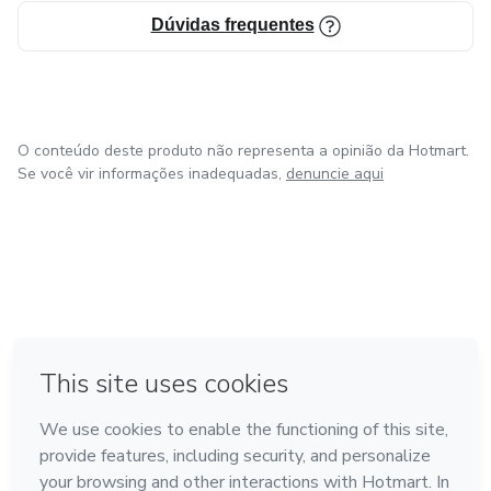
Dúvidas frequentes
O conteúdo deste produto não representa a opinião da Hotmart.
Se você vir informações inadequadas,
denuncie aqui
em Amsterdam
em Madrid
em Bogotá
Feito com
❤
em Belo Horizonte
na Cidade do México