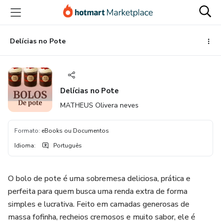
Ir
Ir
Ir
para
para
para
o
o
o
conteúdo
pagamento
rodapé
Delícias no Pote
principal
Delícias no Pote
MATHEUS Olivera neves
Formato
:
eBooks ou Documentos
Idioma
:
Português
O bolo de pote é uma sobremesa deliciosa, prática e
perfeita para quem busca uma renda extra de forma
simples e lucrativa. Feito em camadas generosas de
massa fofinha, recheios cremosos e muito sabor, ele é