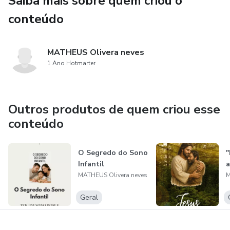
Saiba mais sobre quem criou o
conteúdo
MATHEUS Olivera neves
1 Ano Hotmarter
Outros produtos de quem criou esse
conteúdo
O Segredo do Sono
"
Infantil
a
MATHEUS Olivera neves
M
Geral