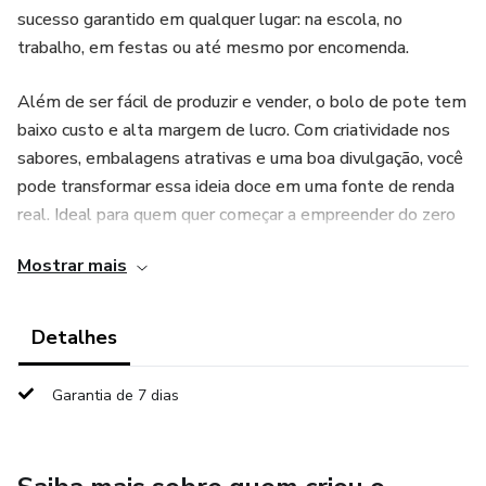
sucesso garantido em qualquer lugar: na escola, no
trabalho, em festas ou até mesmo por encomenda.
Além de ser fácil de produzir e vender, o bolo de pote tem
baixo custo e alta margem de lucro. Com criatividade nos
sabores, embalagens atrativas e uma boa divulgação, você
pode transformar essa ideia doce em uma fonte de renda
real. Ideal para quem quer começar a empreender do zero
ou complementar o orçamento com algo que todo mundo
Mostrar mais
ama: bolo no pote!
Detalhes
Garantia de 7 dias