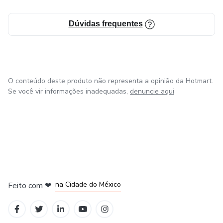
Dúvidas frequentes
O conteúdo deste produto não representa a opinião da Hotmart.
Se você vir informações inadequadas,
denuncie aqui
em Bogotá
em Amsterdam
em Madrid
na Cidade do México
Feito com
❤
em Belo Horizonte