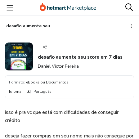
Ir
Ir
Ir
para
para
para
o
o
o
conteúdo
pagamento
rodapé
desafio aumente seu score em 7 dias
principal
desafio aumente seu score em 7 dias
Daniel Victor Pereira
Formato
:
eBooks ou Documentos
Idioma
:
Português
isso é pra vc que está com dificuldades de conseguir
crédito
deseja fazer compras em seu nome mais não consegue por