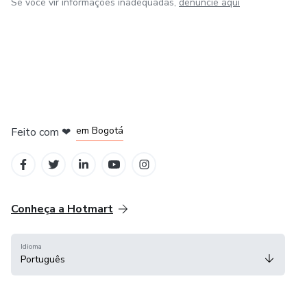
Se você vir informações inadequadas,
denuncie aqui
em Amsterdam
em Madrid
em Bogotá
Feito com
❤
em Belo Horizonte
na Cidade do México
Conheça a Hotmart
Idioma
Português