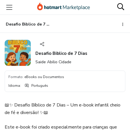
Ir
Ir
Ir
para
para
para
o
o
o
conteúdo
pagamento
rodapé
Desafio Biblico de 7 Dias
principal
Desafio Biblico de 7 Dias
Saide Abilio Cidade
Formato
:
eBooks ou Documentos
Idioma
:
Português
📖✨ Desafio Bíblico de 7 Dias – Um e-book infantil cheio
de fé e diversão! ✨📖
Este e-book foi criado especialmente para crianças que