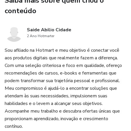
Saiba mais sobre quem criou o
crescimento espiritual, ajudando as crianças a se
conteúdo
aproximarem de Deus de forma leve e inspiradora.
👦👧 Indicado para crianças a partir de 6 anos.
Saide Abilio Cidade
2 Ano Hotmarter
💡 Pode ser utilizado em família, escolas bíblicas ou como
Sou afiliado na Hotmart e meu objetivo é conectar você
devocional infantil.
aos produtos digitais que realmente fazem a diferença.
Com uma seleção criteriosa e foco em qualidade, ofereço
Prepare-se para uma semana transformadora de fé,
recomendações de cursos, e-books e ferramentas que
aprendizado e muita diversão! 🌟
podem transformar sua trajetória pessoal e profissional.
Meu compromisso é ajudá-lo a encontrar soluções que
atendam às suas necessidades, impulsionem suas
habilidades e o levem a alcançar seus objetivos.
Acompanhe meu trabalho e descubra ofertas únicas que
proporcionam aprendizado, inovação e crescimento
contínuo.