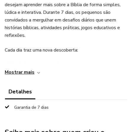
desejam aprender mais sobre a Bíblia de forma simples,
lúdica e interativa. Durante 7 dias, os pequenos são
convidados a mergulhar em desafios diários que unem
histórias bíblicas, atividades práticas, jogos educativos e
reflexões.
Cada dia traz uma nova descoberta:
✅ Versículos para memorizar
Mostrar mais
✅ Desafios divertidos para aplicar no dia a dia
Detalhes
✅ Atividades criativas que fortalecem a fé
Garantia de 7 dias
✅ Lições de valores como amor, obediência, respeito e
gratidão
Mais do que apenas leitura, este e-book é uma jornada de