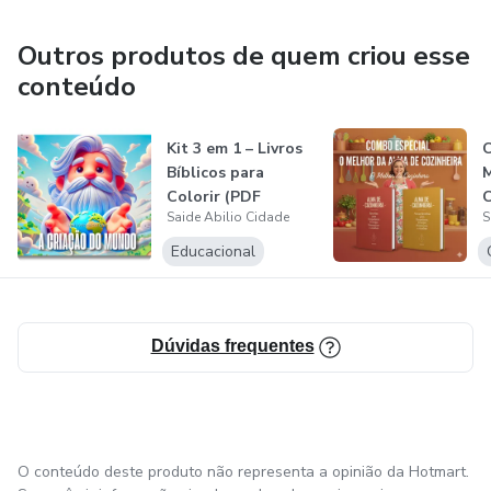
Outros produtos de quem criou esse
conteúdo
Kit 3 em 1 – Livros
C
Bíblicos para
M
Colorir (PDF
C
Saide Abilio Cidade
S
Educacional
Dúvidas frequentes
O conteúdo deste produto não representa a opinião da Hotmart.