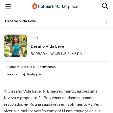
Ir
Ir
Ir
para
para
para
o
o
o
conteúdo
pagamento
rodapé
Desafio Vida Leve
principal
Desafio Vida Leve
BARBARA JAQUELINE SILVEIRA
Formato
:
eBooks ou Documentos
Idioma
:
Português
✨ Desafio Vida Leve 🌿 Emagrecimento, autoestima
leveza e proposito 💪 Pequenas mudanças, grandes
resultados 🥗 Rotina saudável sem sofrimento 📲 Vem
viver sua melhor versão comigo! Nunca esqueça da sua