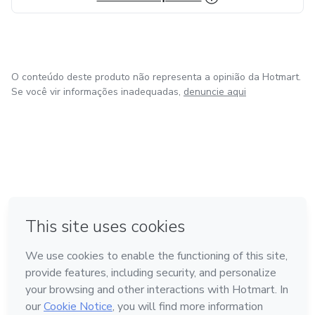
O conteúdo deste produto não representa a opinião da Hotmart.
Se você vir informações inadequadas,
denuncie aqui
em Bogotá
em Amsterdam
em Madrid
na Cidade do México
Feito com
❤
em Belo Horizonte
Conheça a Hotmart