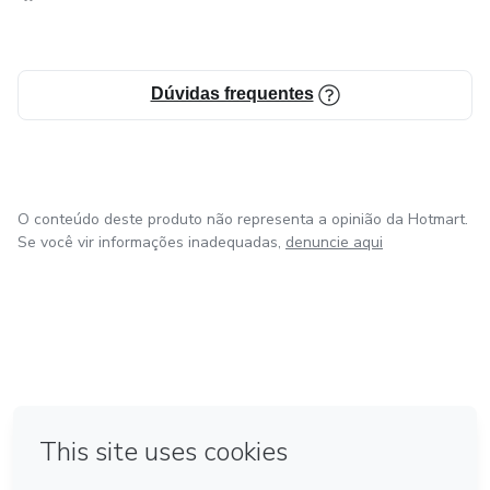
Dúvidas frequentes
O conteúdo deste produto não representa a opinião da Hotmart.
Se você vir informações inadequadas,
denuncie aqui
em Amsterdam
em Madrid
em Bogotá
Feito com
❤
em Belo Horizonte
na Cidade do México