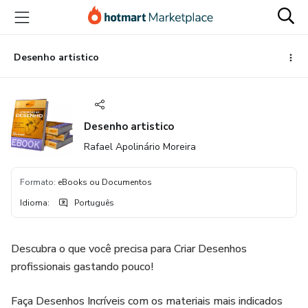
Ir
Ir
Ir
para
para
para
o
o
o
conteúdo
pagamento
rodapé
Desenho artistico
principal
Desenho artistico
Rafael Apolinário Moreira
Formato
:
eBooks ou Documentos
Idioma
:
Português
Descubra o que você precisa para Criar Desenhos
profissionais gastando pouco!
Faça Desenhos Incríveis com os materiais mais indicados