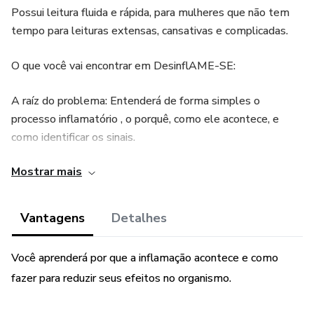
Possui leitura fluida e rápida, para mulheres que não tem
tempo para leituras extensas, cansativas e complicadas.
O que você vai encontrar em DesinflAME-SE:
A raíz do problema: Entenderá de forma simples o
processo inflamatório , o porquê, como ele acontece, e
como identificar os sinais.
Mostrar mais
O plano de ação: Saberá o que priorizar na rotina para
desinflamar de verdade.
Vantagens
Detalhes
Alimentos chave: A lista de ouro que vai ajudar a modular
sua inflamação e recuperar sua energia.
Você aprenderá por que a inflamação acontece e como
fazer para reduzir seus efeitos no organismo.
Mudança de Hábitos: Sugestões de bons hábitos para
serem construídos e /ou excluídos da rotina para alcançar a