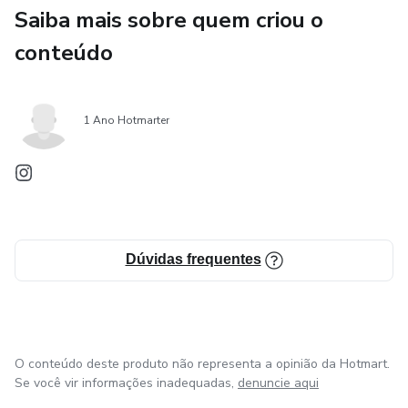
leveza em seu corpo.
Saiba mais sobre quem criou o
Por que esse guia é para você?
conteúdo
Diferente de receitas e informações soltas, eu reuni e
resumi tudo em um só lugar, para facilitar o seu
1 Ano Hotmarter
entendimento e trazer praticidade.
Compre e garanta o seu guia ainda hoje. DesinflAME é
digital, pode ser lido de qualquer lugar e tem acesso
vitalício.
Dúvidas frequentes
O conteúdo deste produto não representa a opinião da Hotmart.
Se você vir informações inadequadas,
denuncie aqui