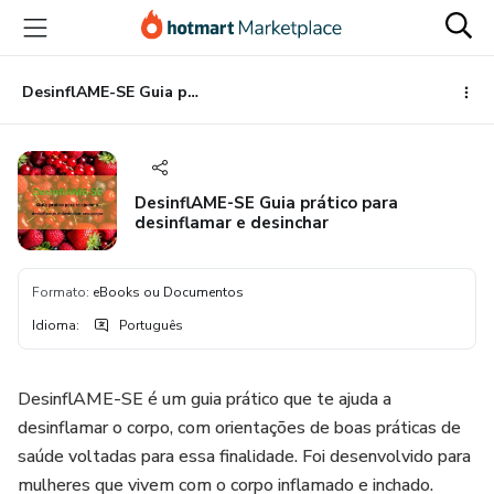
Ir
Ir
Ir
para
para
para
o
o
o
conteúdo
pagamento
rodapé
DesinflAME-SE Guia prático para desinflamar e desinchar
principal
DesinflAME-SE Guia prático para
desinflamar e desinchar
Formato
:
eBooks ou Documentos
Idioma
:
Português
DesinflAME-SE é um guia prático que te ajuda a
desinflamar o corpo, com orientações de boas práticas de
saúde voltadas para essa finalidade. Foi desenvolvido para
mulheres que vivem com o corpo inflamado e inchado.