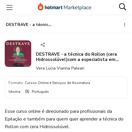
Ir
Ir
Ir
para
para
para
o
o
o
conteúdo
pagamento
rodapé
DESTRAVE - a técnica do Rollon (cera Hidrossolúvel)com a especialista em epilação Vera Paleari
principal
DESTRAVE - a técnica do Rollon (cera
Hidrossolúvel)com a especialista em
epilação Vera Paleari
Vera Lucia Vianna Paleari
Formato
:
Cursos Online e Serviços de Assinatura
Idioma
:
Português
Esse curso online é direcionado para profissionais da
Epilação e também para quem quer aprender a técnica do
Rollon com cera Hidrossolúvel.