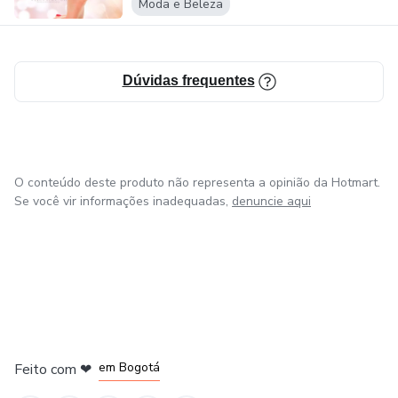
Moda e Beleza
Dúvidas frequentes
O conteúdo deste produto não representa a opinião da Hotmart.
Se você vir informações inadequadas,
denuncie aqui
em Amsterdam
em Madrid
em Bogotá
Feito com
❤
em Belo Horizonte
na Cidade do México