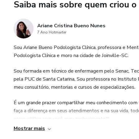
Saiba mais sobre quem criou o
Aprenda a usar a argila isola
podopatologias podem ser tra
Ariane Cristina Bueno Nunes
7 Ano Hotmarter
Bônus para quem adquirir o c
Sou Ariane Bueno Podologista Clínica, professora e Men
• Material complementar com pr
Podologista Clínica e moro na cidade de Joinville-SC.
• Acesso vitalício às gravaçõ
Sou formada em técnico de enfermagem pelo Senac, Tec
pela PUC de Santa Catarina, Sou professora no Instituto 
• Aulas bônus gravadas na pl
meu consultório, mentorias e cursos de especializações.
• Grupo exclusivo no WhatsApp 
É um grande prazer compartilhar meu conhecimento com 
faça a diferença em seus atendimentos e na sua vida, t
• Materiais extras enviados 
compartilhar com você meu conhecimento!!!
Mostrar mais
Fico a disposição caso tenha dúvidas!!!