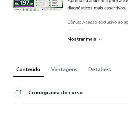
Aprenda a analisar a pele antes
diagnósticos mais assertivos.
Bônus: Acesso exclusivo ao ap
paciente.
Mostrar mais
• Técnicas para Unhas Encrava
Domine o passo a passo para u
aplicação de curativos para me
Conteúdo
Vantagens
Detalhes
• Coleta de Amostras para An
Tecnologia (Laser e LED)
01
Cronograma do curso
Saiba como coletar amostras 
tratamentos convencionais e ut
• Técnica Combinada: Argilote