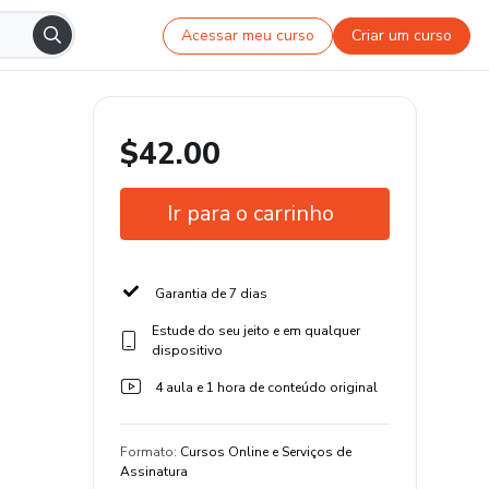
Acessar meu curso
Criar um curso
$42.00
Ir para o carrinho
Garantia de 7 dias
Estude do seu jeito e em qualquer
dispositivo
4 aula e 1 hora de conteúdo original
Formato
:
Cursos Online e Serviços de
Assinatura