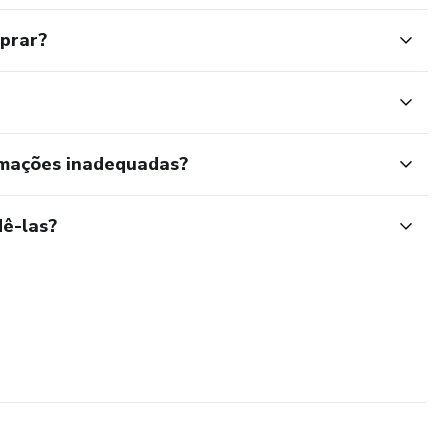
mprar?
rmações inadequadas?
ê-las?