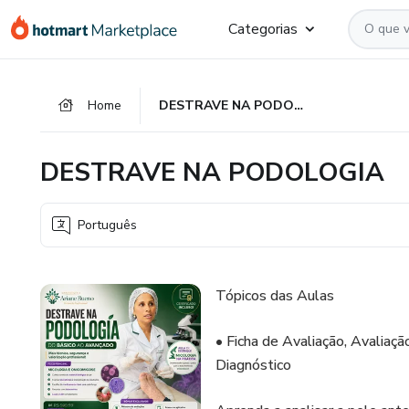
Ir
Ir
Ir
Categorias
para
para
para
o
o
o
conteúdo
pagamento
rodapé
Home
DESTRAVE NA PODOLOGIA
principal
DESTRAVE NA PODOLOGIA
Português
Tópicos das Aulas
• Ficha de Avaliação, Avaliaç
Diagnóstico