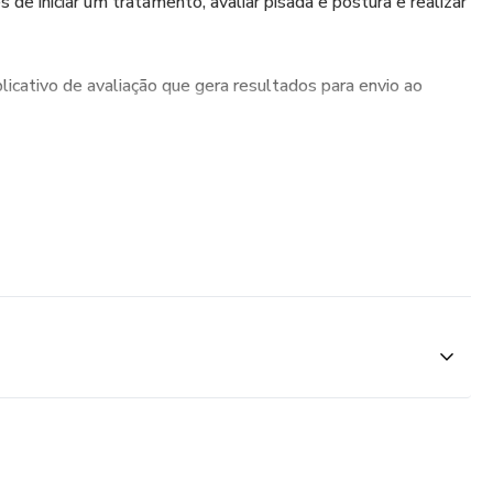
 de iniciar um tratamento, avaliar pisada e postura e realizar
licativo de avaliação que gera resultados para envio ao
das e Curativos
m atendimento eficaz, desde a técnica correta até a
lhor recuperação.
álise Laboratorial + Tratamentos Convencionais e
corretamente para exames laboratoriais, entender os
ilizar Laser e LED para potencializar os resultados.
rapia + Laser