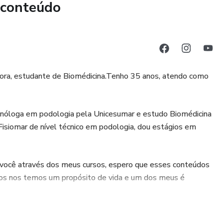
 conteúdo
damente e combinada ao laser, além de entender quais
tadas com essa técnica.
ombo completo:
tora, estudante de Biomédicina.Tenho 35 anos, atendo como
otocolos e checklists para facilitar sua prática.
es na Hotmart para rever sempre que precisar.
nóloga em podologia pela Unicesumar e estudo Biomédicina
Fisiomar de nível técnico em podologia, dou estágios em
ataforma da Hotmart.
para tirar dúvidas e discutir casos clínicos.
você através dos meus cursos, espero que esses conteúdos
odos nos temos um propósito de vida e um dos meus é
apenas no grupo do WhatsApp.