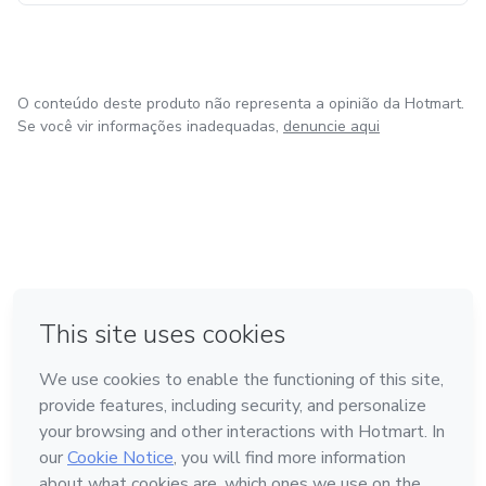
Vamos juntos transformar sua visão em realidade!
O conteúdo deste produto não representa a opinião da Hotmart.
Se você vir informações inadequadas,
denuncie aqui
em Amsterdam
em Madrid
em Bogotá
Feito com
❤
em Belo Horizonte
na Cidade do México
Conheça a Hotmart