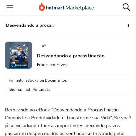
Ir
Ir
Ir
para
para
para
o
o
o
conteúdo
pagamento
rodapé
Desvendando a procastinação
principal
Desvendando a procastinação
Francisco Alves
Formato
:
eBooks ou Documentos
Idioma
:
Português
Bem-vindo ao eBook "Desvendando a Procrastinação:
Conquiste a Produtividade e Transforme sua Vida". Se você
já se viu adiando tarefas importantes, deixando prazos
passarem despercebidos ou sentindo-se frustrado pela