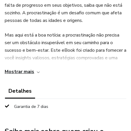
falta de progresso em seus objetivos, saiba que não está
sozinho. A procrastinação é um desafio comum que afeta
pessoas de todas as idades e origens.
Mas aqui está a boa notícia: a procrastinação não precisa
ser um obstáculo insuperável em seu caminho para o
sucesso e bem-estar. Este eBook foi criado para fornecer a
você insights valiosos, estratégias comprovadas e uma
abordagem humanizada para entender e superar a
Mostrar mais
procrastinação.
Ao longo das próximas páginas, vamos explorar o que está
Detalhes
por trás desse comportamento, como identificar os
gatilhos da procrastinação em sua vida e, o mais
Garantia de 7 dias
importante, como desenvolver as habilidades e hábitos
que o ajudarão a conquistar a produtividade e a transformar
sua vida.