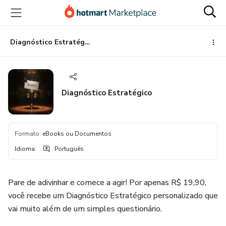
Ir
Ir
Ir
para
para
para
o
o
o
conteúdo
pagamento
rodapé
Diagnóstico Estratégico
principal
Diagnóstico Estratégico
Formato
:
eBooks ou Documentos
Idioma
:
Português
Pare de adivinhar e comece a agir! Por apenas R$ 19,90,
você recebe um Diagnóstico Estratégico personalizado que
vai muito além de um simples questionário.