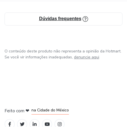
Dúvidas frequentes
O conteúdo deste produto não representa a opinião da Hotmart.
Se você vir informações inadequadas,
denuncie aqui
em Bogotá
em Amsterdam
em Madrid
na Cidade do México
Feito com
❤
em Belo Horizonte