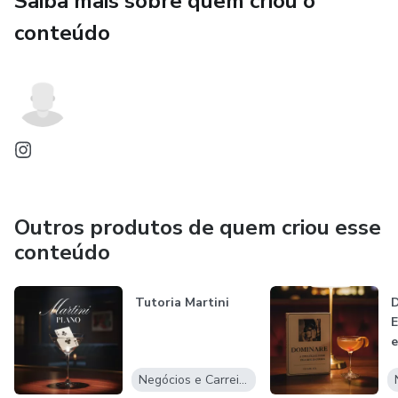
Saiba mais sobre quem criou o
conteúdo
Outros produtos de quem criou esse
conteúdo
Tutoria Martini
D
E
e
G
Negócios e Carreira