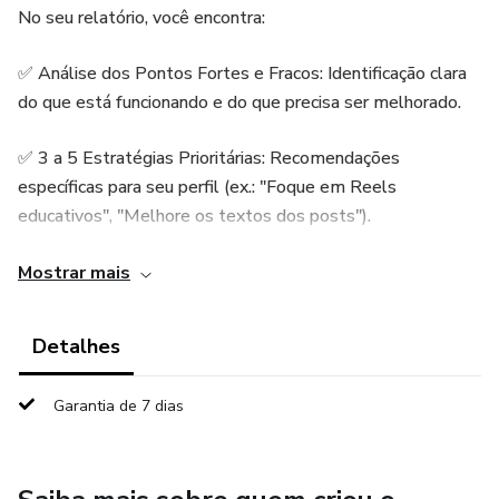
No seu relatório, você encontra:
✅ Análise dos Pontos Fortes e Fracos: Identificação clara
do que está funcionando e do que precisa ser melhorado.
✅ 3 a 5 Estratégias Prioritárias: Recomendações
específicas para seu perfil (ex.: "Foque em Reels
educativos", "Melhore os textos dos posts").
✅ Próximos Passos Açãoáveis: Um mini-plano do que
Mostrar mais
fazer imediatamente após ler o diagnóstico.
Detalhes
✅ Bônus: Uma dica extra como "Lista de Ferramentas
Gratuitas para Edição".
Garantia de 7 dias
Invista em clareza e direção. Transforme suas redes sociais
com um plano real por menos de R$ 20!