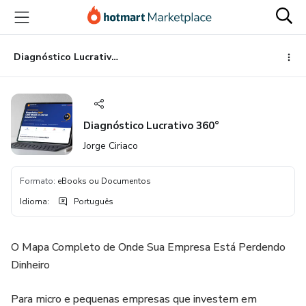
Ir
Ir
Ir
para
para
para
o
o
o
conteúdo
pagamento
rodapé
Diagnóstico Lucrativo 360°
principal
Diagnóstico Lucrativo 360°
Jorge Ciriaco
Formato
:
eBooks ou Documentos
Idioma
:
Português
O Mapa Completo de Onde Sua Empresa Está Perdendo
Dinheiro
Para micro e pequenas empresas que investem em