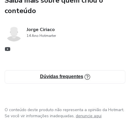
Saiba mais sobre quem criou o
estrutura digital está falhando.
conteúdo
Sem saber isso, você vai continuar testando coisas
aleatórias, gastando dinheiro em anúncio que não converte
Jorge Ciriaco
e dependendo de indicação para sobreviver.
14 Ano Hotmarter
Enquanto isso, seus concorrentes — que talvez nem sejam
melhores que você — estão captando os clientes que
deveriam ser seus. Só porque a estrutura deles está
funcionando.
Dúvidas frequentes
O conteúdo deste produto não representa a opinião da Hotmart.
Se você vir informações inadequadas,
denuncie aqui