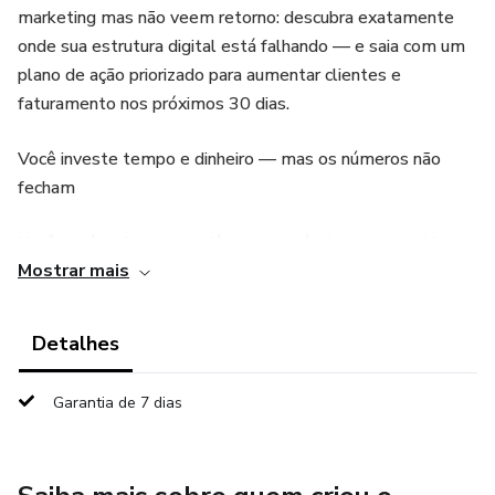
marketing mas não veem retorno: descubra exatamente
onde sua estrutura digital está falhando — e saia com um
plano de ação priorizado para aumentar clientes e
faturamento nos próximos 30 dias.
Você investe tempo e dinheiro — mas os números não
fecham
Você está no Instagram, já tentou anúncio, tem seguidores
Mostrar mais
— mas no final do mês a agenda não está cheia e os
clientes não aparecem com consistência.
Detalhes
E você fica se perguntando: o que estou fazendo de
errado?
Garantia de 7 dias
O problema não é falta de esforço. É que você está
operando no escuro — sem saber qual parte da sua