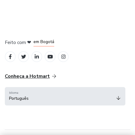
em Amsterdam
em Madrid
em Bogotá
Feito com
❤
em Belo Horizonte
na Cidade do México
Conheça a Hotmart
Idioma
Português