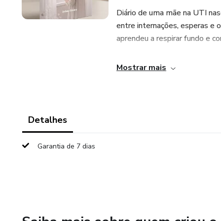
Diário de uma mãe na UTI nasc
entre internações, esperas e 
aprendeu a respirar fundo e c
Com a sensibilidade de quem 
Mostrar mais
enfermagem neonatal e pediát
marcada pela escuta, pela fé 
tempo desacelera e o coração 
perto.
Detalhes
Mais do que um relato, este l
Garantia de 7 dias
que atravessam ou já atravess
fé, orientações práticas e esp
alma.
Este livro não romantiza o so
uma verdade que sustenta: vo