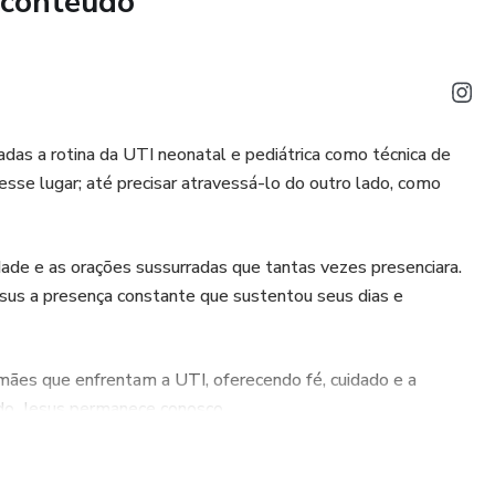
 conteúdo
adas a rotina da UTI neonatal e pediátrica como técnica de
esse lugar; até precisar atravessá-lo do outro lado, como
lidade e as orações sussurradas que tantas vezes presenciara.
sus a presença constante que sustentou seus dias e
 mães que enfrentam a UTI, oferecendo fé, cuidado e a
do, Jesus permanece conosco.