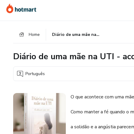
Ir
Ir
Ir
para
para
para
o
o
o
conteúdo
pagamento
rodapé
Home
Diário de uma mãe na UTI - acolhimento para mães
principal
Diário de uma mãe na UTI - a
Português
O que acontece com uma mãe q
Como manter a fé quando o m
a solidão e a angústia parec