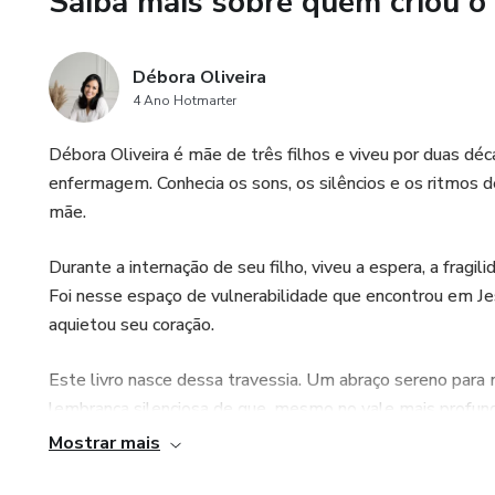
Saiba mais sobre quem criou o
Débora Oliveira
4 Ano Hotmarter
Débora Oliveira é mãe de três filhos e viveu por duas déc
enfermagem. Conhecia os sons, os silêncios e os ritmos d
mãe.
Durante a internação de seu filho, viveu a espera, a fragi
Foi nesse espaço de vulnerabilidade que encontrou em Je
aquietou seu coração.
Este livro nasce dessa travessia. Um abraço sereno para
lembrança silenciosa de que, mesmo no vale mais profun
Mostrar mais