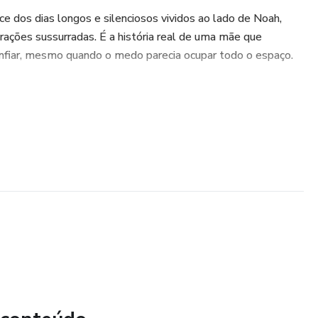
e dos dias longos e silenciosos vividos ao lado de Noah,
orações sussurradas. É a história real de uma mãe que
onfiar, mesmo quando o medo parecia ocupar todo o espaço.
viveu a UTI por dentro — como mãe e como profissional da
rica por 20 anos —, Débora compartilha uma vivência
e pela esperança que insiste em permanecer. Ali, onde o
se inquieta, uma presença se faz constante: Jesus está
ivro é um convite ao recolhimento; um devocional para mães
aram a rotina hospitalar com seus filhos. Entre palavras de
aços para escrita, há acolhimento para a dor e descanso para a
frimento, ele oferece companhia e relembra, com ternura,
cê não está sozinha. Jesus caminha com você.