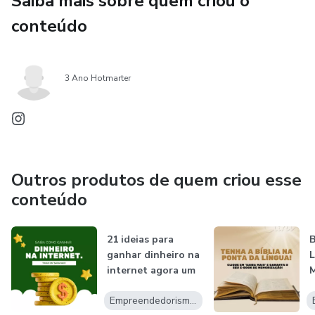
Saiba mais sobre quem criou o
conteúdo
3 Ano Hotmarter
Outros produtos de quem criou esse
conteúdo
21 ideias para
B
ganhar dinheiro na
L
internet agora um
guia com...
E
Empreendedorismo Digital