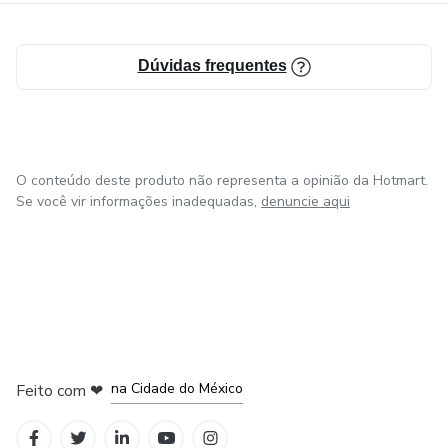
Dúvidas frequentes
O conteúdo deste produto não representa a opinião da Hotmart.
Se você vir informações inadequadas,
denuncie aqui
em Bogotá
em Amsterdam
em Madrid
na Cidade do México
Feito com
❤
em Belo Horizonte