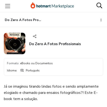
Ir
Ir
Ir
para
para
para
o
o
o
conteúdo
pagamento
rodapé
Do Zero A Fotos Profissionais
principal
Do Zero A Fotos Profissionais
Formato
:
eBooks ou Documentos
Idioma
:
Português
Já se imaginou tirando lindas fotos e sendo amplamente
elogiado e chamado para ensaios fotográficos?! Este E-
book tem a solução.