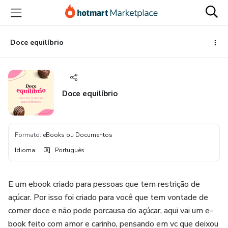
Ir
Ir
Ir
para
para
para
o
o
o
conteúdo
pagamento
rodapé
Doce equilíbrio
principal
Doce equilíbrio
Formato
:
eBooks ou Documentos
Idioma
:
Português
E um ebook criado para pessoas que tem restrição de
açúcar. Por isso foi criado para você que tem vontade de
comer doce e não pode porcausa do açúcar, aqui vai um e-
book feito com amor e carinho, pensando em vc que deixou