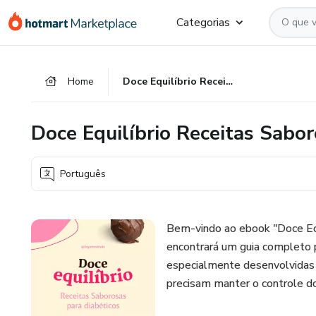
Ir
Ir
Ir
Categorias
para
para
para
o
o
o
conteúdo
pagamento
rodapé
Home
Doce Equilíbrio Receitas Saborosa Para Diabéticos
principal
Doce Equilíbrio Receitas Sabor
Português
Bem-vindo ao ebook "Doce Equi
encontrará um guia completo pa
especialmente desenvolvidas
precisam manter o controle do