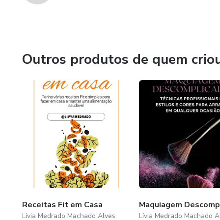
Outros produtos de quem crio
Receitas Fit em Casa
Maquiagem Descompl
Lívia Medrado Machado Alves
Lívia Medrado Machado A