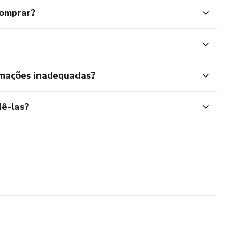
comprar?
rmações inadequadas?
ê-las?