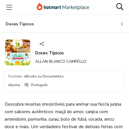
Ir
Ir
Ir
para
para
para
o
o
o
conteúdo
pagamento
rodapé
Doces Típicos
principal
Doces Típicos
ALLAN BLANCO CAMPELLO
Formato
:
eBooks ou Documentos
Idioma
:
Português
Descubra receitas irresistíveis para animar sua festa junina
com sabores autênticos: maçã do amor, canjica com
amendoim, pamonha, curau, bolo de fubá, cocada, arroz
doce e mais. Um verdadeiro festival de delícias feitas com