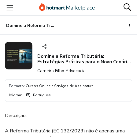
Ir
Ir
Ir
para
para
para
o
o
o
conteúdo
pagamento
rodapé
Domine a Reforma Tributária: Estratégias Práticas para o Novo Cenário Fiscal
principal
Domine a Reforma Tributária:
Estratégias Práticas para o Novo Cenário
Fiscal
Carneiro Filho Advocacia
Formato
:
Cursos Online e Serviços de Assinatura
Idioma
:
Português
Descrição:
A Reforma Tributária (EC 132/2023) não é apenas uma