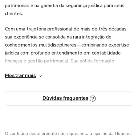
patrimonial e na garantia da segurança jurídica para seus
Público-Alvo: Advogados, contadores, administradores,
clientes.
gestores tributários, empresários, investidores do setor
imobiliário e profissionais que buscam segurança jurídica e
Com uma trajetória profissional de mais de três décadas,
previsibilidade em um cenário de transição obrigatória.
sua experiência se consolida na rara integração de
conhecimentos multidisciplinares—combinando expertise
Aproveite o valor de reposicionamento: R$ 497,00 em até
jurídica com profundo entendimento em contabilidade,
12x.
finanças e gestão patrimonial. Sua sólida formação
acadêmica e o histórico como executivo em grandes
Mostrar mais
corporações—incluindo um MBA em Gestão Executiva
Empresarial—permitiram o desenvolvimento de uma
metodologia única que transforma desafios jurídicos e
Dúvidas frequentes
fiscais complexos em oportunidades estratégicas de
alavancagem econômica.
A filosofia do escritório prioriza o relacionamento de longo
prazo, baseado em confiança, transparência e resultados.
O conteúdo deste produto não representa a opinião da Hotmart.