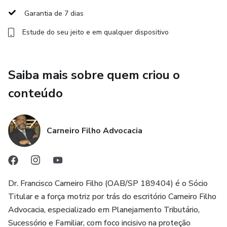
frente da lei que está sendo escrita, incluindo a nova
Garantia de 7 dias
fiscalização sobre aluguéis e ITCMD.
Estude do seu jeito e em qualquer dispositivo
Análise de Impacto Financeiro: Aprenda a realizar
simulações, projeções e utilize checklists de ações para
Saiba mais sobre quem criou o
preparar sistemas e documentos.
conteúdo
Estratégias Setoriais Específicas: O curso dedica módulos
avançados com aplicações práticas para:
Carneiro Filho Advocacia
Indústria, Varejo e Serviços.
Agronegócio e Construção Civil.
Dr. Francisco Carneiro Filho (OAB/SP 189404) é o Sócio
Atividade Imobiliária e Investidores.
Titular e a força motriz por trás do escritório Carneiro Filho
Advocacia, especializado em Planejamento Tributário,
Gestão Patrimonial e Holdings.
Sucessório e Familiar, com foco incisivo na proteção