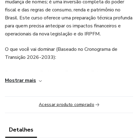
mudança de nomes; é uma inversão completa do poder
fiscal e das regras de consumo, renda e patrimônio no
Brasil. Este curso oferece uma preparação técnica profunda
para quem precisa antecipar os impactos financeiros e
operacionais da nova legislação e do IRPFM.
O que você vai dominar (Baseado no Cronograma de
Transição 2026-2033):
Fundamentos e Problemas Estruturais: Entenda por que o
Mostrar mais
sistema mudou e como os impostos invisíveis e a
substituição tributária serão afetados.
IBS e CBS na Prática: Domine os pilares do novo sistema,
Acessar produto comprado
alíquotas e os regimes especiais que impactam o fluxo de
caixa.
Detalhes
Fiscalização e Regulamentação (PLP 108/2024): Esteja à