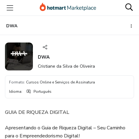
Ir
Ir
Ir
para
para
para
o
o
o
conteúdo
pagamento
rodapé
DWA
principal
DWA
Cristiane da Silva de Oliveira
Formato
:
Cursos Online e Serviços de Assinatura
Idioma
:
Português
GUIA DE RIQUEZA DIGITAL
Apresentando o Guia de Riqueza Digital – Seu Caminho
para o Empreendedorismo Digital!