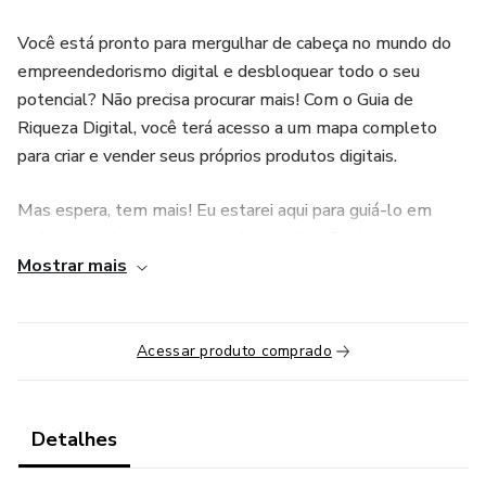
Você está pronto para mergulhar de cabeça no mundo do
empreendedorismo digital e desbloquear todo o seu
potencial? Não precisa procurar mais! Com o Guia de
Riqueza Digital, você terá acesso a um mapa completo
para criar e vender seus próprios produtos digitais.
Mas espera, tem mais! Eu estarei aqui para guiá-lo em
cada etapa do processo, desde a realização de uma
Mostrar mais
pesquisa de mercado para garantir o sucesso do seu
produto, até branding, configurações do sistema de
backend e navegação pelos aspectos legais e logísticos da
sua jornada empresarial.
Acessar produto comprado
E adivinha? Não se trata apenas de aprender – é sobre se
divertir ao longo do caminho! 🎉
Detalhes