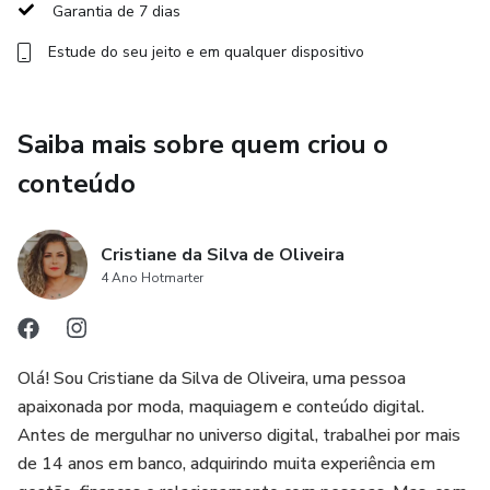
Aqui está um sneak peek do que espera por você:
Garantia de 7 dias
Estude do seu jeito e em qualquer dispositivo
🚀 Preparando-se: Coloque a base para o seu império
digital organizando-se e definindo metas.
Saiba mais sobre quem criou o
💡 Escolhendo o Nome do Negócio: Faça uma primeira
impressão memorável com um nome de negócio cativante
conteúdo
e relevante.
🎯 Definindo o Seu Nicho: Identifique o seu público-alvo e
Cristiane da Silva de Oliveira
conquiste seu espaço único no mercado.
4 Ano Hotmarter
🌟 Noções Básicas de Branding: Aprenda os fundamentos
do branding para fazer o seu negócio se destacar na
Olá! Sou Cristiane da Silva de Oliveira, uma pessoa
multidão.
apaixonada por moda, maquiagem e conteúdo digital.
Antes de mergulhar no universo digital, trabalhei por mais
🔑 Domínio e E-mail: Garanta sua presença online com um
de 14 anos em banco, adquirindo muita experiência em
domínio profissional e endereço de e-mail.