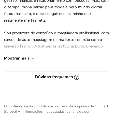
gestão, finanças e relacionamento com pessoas. Mas, com
o tempo, minha paixão pela moda e pelo mundo digital
💡 Criando a Ideia do Seu Produto: Transforme sua paixão
falou mais alto, e decidi seguir esse caminho que
em lucro com ideias inovadoras de produtos.
realmente me faz feliz.
🏷️ Escolhendo um Nome para o Seu Produto: Crie um
Sou produtora de conteúdo e maquiadora profissional, com
nome cativante que ressoe com seu público.
cursos de auto maquiagem e uma forte conexão com o
universo fashion. Atualmente, estou na Europa, vivendo
🎨 Criação do Produto: Dê vida à sua visão com orientações
novas experiências e ampliando meus horizontes. Essa
especializadas no desenvolvimento de produtos.
Mostrar mais
vivência internacional me inspira a compartilhar
conhecimentos de marketing digital, uma ferramenta
💰 Definindo o Preço do Seu Produto: Determine o preço
essencial para quem quer se destacar no mundo da moda,
perfeito para maximizar seus lucros.
Dúvidas frequentes
beleza e negócios online.
🔍 Analisando a Concorrência: Obtenha insights valiosos
Se você quer aprender a criar estratégias de marketing que
analisando seus concorrentes e identificando tendências de
realmente funcionam, aumentar sua presença digital e
mercado.
transformar sua paixão em um negócio de sucesso, meu
O conteúdo deste produto não representa a opinião da Hotmart.
curso é perfeito para você! Vamos juntos explorar o
Se você vir informações inadequadas,
denuncie aqui
Está pronto para embarcar nessa jornada emocionante em