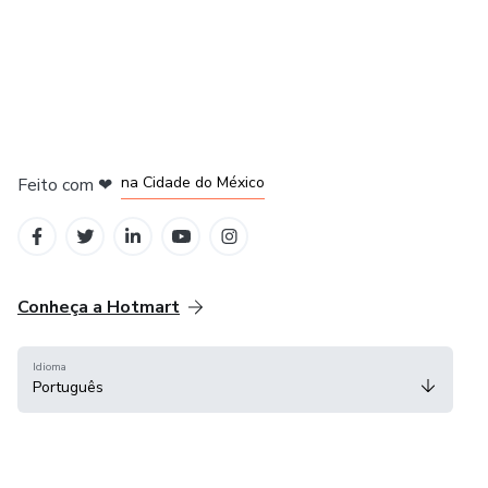
em Bogotá
em Amsterdam
em Madrid
na Cidade do México
Feito com
❤
em Belo Horizonte
Conheça a Hotmart
Idioma
Português