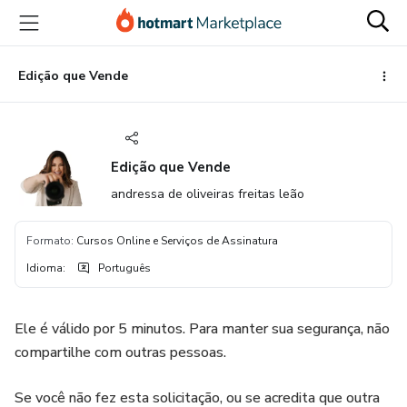
Ir
Ir
Ir
para
para
para
o
o
o
conteúdo
pagamento
rodapé
Edição que Vende
principal
Edição que Vende
andressa de oliveiras freitas leão
Formato
:
Cursos Online e Serviços de Assinatura
Idioma
:
Português
Ele é válido por 5 minutos. Para manter sua segurança, não
compartilhe com outras pessoas.
Se você não fez esta solicitação, ou se acredita que outra