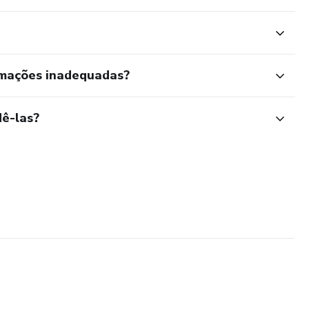
rmações inadequadas?
ê-las?