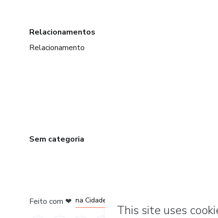
Relacionamentos
Relacionamento
Sem categoria
em Bogotá
em Amsterdam
em Madrid
na Cidade do México
Feito com
❤
em Belo Horizonte