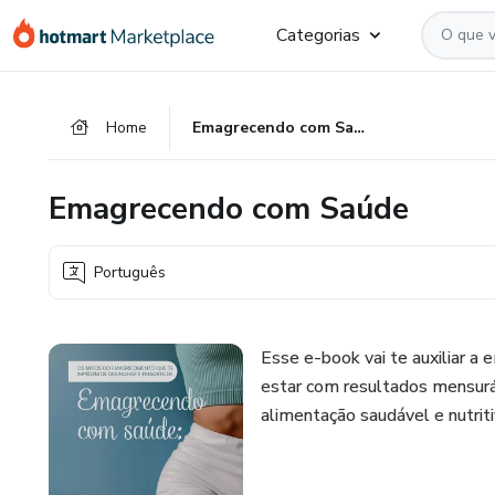
Ir
Ir
Ir
Categorias
para
para
para
o
o
o
conteúdo
pagamento
rodapé
Home
Emagrecendo com Saúde
principal
Emagrecendo com Saúde
Português
Esse e-book vai te auxiliar a
estar com resultados mensurá
alimentação saudável e nutrit