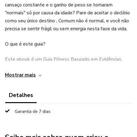
cansaço constante e o ganho de peso se tornaram
"normais" só por causa da idade? Pare de aceitar o declínio
como seu único destino . Comum não é normal, e você não
precisa se sentir frágil ou sem energia nesta fase da vida.
O que é este guia?
Este ebook é um Guia Fitness Baseado em Evidências,
desenvolvido especificamente para mulheres que desejam
Mostrar mais
vencer os desafios biológicos do climatério e da
menopausa. Ele não oferece pílulas mágicas, mas sim o
caminho das pedras para quem está disposta a construir
Detalhes
sua versão mais forte e saudável.
Garantia de 7 dias
O que ele faz por você?
Diferente de dietas genéricas que ignoram suas mudanças