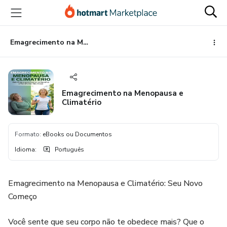
Ir
Ir
Ir
para
para
para
o
o
o
conteúdo
pagamento
rodapé
Emagrecimento na Menopausa e Climatério
principal
Emagrecimento na Menopausa e
Climatério
Formato
:
eBooks ou Documentos
Idioma
:
Português
Emagrecimento na Menopausa e Climatério: Seu Novo
Começo
Você sente que seu corpo não te obedece mais? Que o