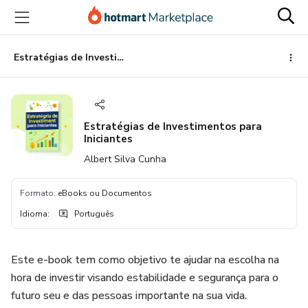
Ir
Ir
Ir
para
para
para
o
o
o
conteúdo
pagamento
rodapé
Estratégias de Investimentos para Iniciantes
principal
Estratégias de Investimentos para
Iniciantes
Albert Silva Cunha
Formato
:
eBooks ou Documentos
Idioma
:
Português
Este e-book tem como objetivo te ajudar na escolha na
hora de investir visando estabilidade e segurança para o
futuro seu e das pessoas importante na sua vida.