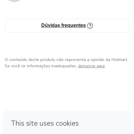
Dúvidas frequentes
O conteúdo deste produto não representa a opinião da Hotmart.
Se você vir informações inadequadas,
denuncie aqui
em Bogotá
em Amsterdam
em Madrid
na Cidade do México
Feito com
❤
em Belo Horizonte