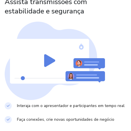
Assista transmissões com
estabilidade e segurança
Interaja com o apresentador e participantes em tempo real
Faça conexões, crie novas oportunidades de negócio