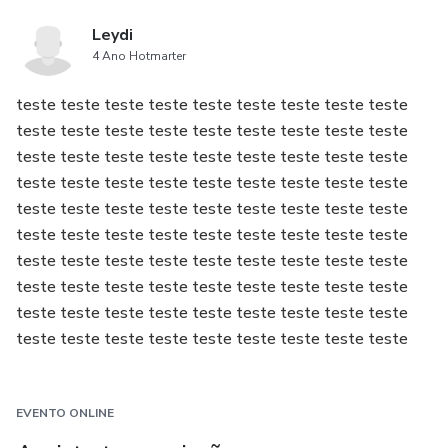
Leydi
4 Ano Hotmarter
teste teste teste teste teste teste teste teste teste
teste teste teste teste teste teste teste teste teste
teste teste teste teste teste teste teste teste teste
teste teste teste teste teste teste teste teste teste
teste teste teste teste teste teste teste teste teste
teste teste teste teste teste teste teste teste teste
teste teste teste teste teste teste teste teste teste
teste teste teste teste teste teste teste teste teste
teste teste teste teste teste teste teste teste teste
teste teste teste teste teste teste teste teste teste
EVENTO ONLINE