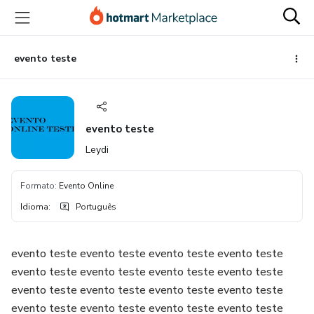
Ir
Ir
Ir
para
para
para
o
o
o
conteúdo
pagamento
rodapé
evento teste
principal
evento teste
Leydi
Formato
:
Evento Online
Idioma
:
Português
evento teste evento teste evento teste evento teste
evento teste evento teste evento teste evento teste
evento teste evento teste evento teste evento teste
evento teste evento teste evento teste evento teste