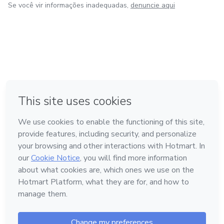
Se você vir informações inadequadas,
denuncie aqui
em Bogotá
em Amsterdam
em Madrid
na Cidade do México
Feito com
❤
em Belo Horizonte
Conheça a Hotmart
Idioma
Português