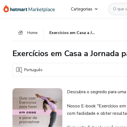
Ir
Ir
Ir
Categorias
para
para
para
o
o
o
conteúdo
pagamento
rodapé
Home
Exercícios em Casa a Jornada para uma Vida Ativa e Saudável
principal
Exercícios em Casa a Jornada 
Português
Descubra o segredo para uma v
Nosso E-book "Exercícios em Ca
com facilidade e obter resultad