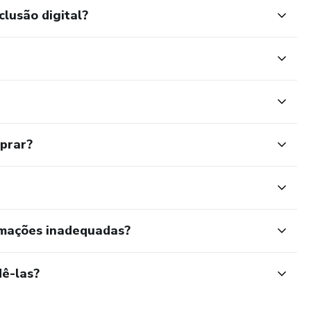
clusão digital?
mprar?
rmações inadequadas?
ê-las?