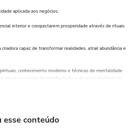
idade aplicada aos negócios.
ial interior e conquistarem prosperidade através de rituais
criadora capaz de transformar realidades, atrair abundância e
spirituais, conhecimento moderno e técnicas de mentalidade
a ativar seu poder de manifestação e alcançar objetivos de
s que ampliam a consciência e abrem caminho para uma vida de
u esse conteúdo