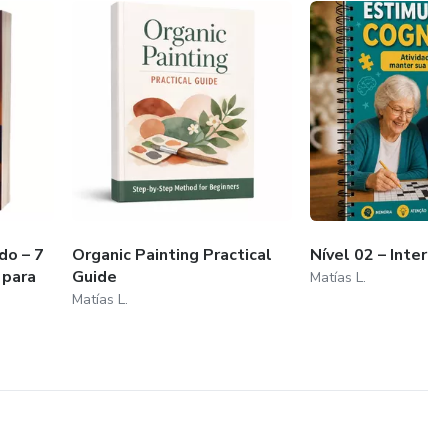
do – 7
Organic Painting Practical
Nível 02 – Interm
 para
Guide
Matías L.
Matías L.