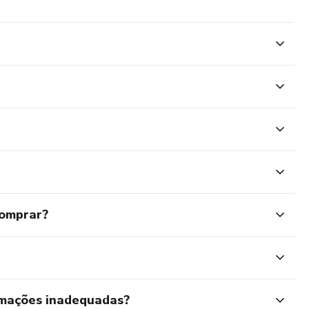
comprar?
rmações inadequadas?