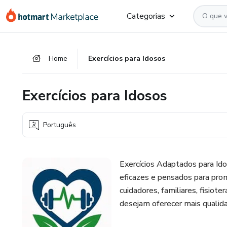
Ir
Ir
Ir
Categorias
para
para
para
o
o
o
conteúdo
pagamento
rodapé
Home
Exercícios para Idosos
principal
Exercícios para Idosos
Português
Exercícios Adaptados para Id
eficazes e pensados para promo
cuidadores, familiares, fisiot
desejam oferecer mais qualida