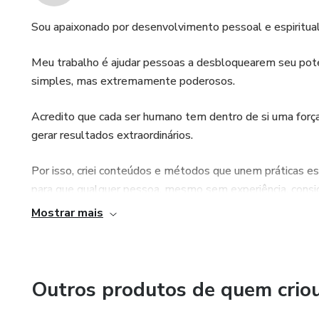
Sou apaixonado por desenvolvimento pessoal e espiritual
Meu trabalho é ajudar pessoas a desbloquearem seu potenc
simples, mas extremamente poderosos.
Acredito que cada ser humano tem dentro de si uma força 
gerar resultados extraordinários.
Por isso, criei conteúdos e métodos que unem práticas e
para que qualquer pessoa, mesmo sem experiência, consig
forma prática e transformadora.
Mostrar mais
Minha missão é inspirar, guiar e compartilhar ferramenta
mais realização, equilíbrio e prosperidade verdadeira.
Outros produtos de quem crio