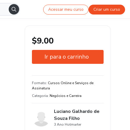
Acessar meu curso
Criar um curso
$9.00
Ir para o carrinho
Garantia de 7 dias
Formato
:
Cursos Online e Serviços de
Assinatura
Categoria
:
Negócios e Carreira
Luciano Galhardo de
Souza Filho
3 Ano Hotmarter