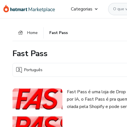
Ir
Ir
Ir
Categorias
para
para
para
o
o
o
conteúdo
pagamento
rodapé
Home
Fast Pass
principal
Fast Pass
Português
Fast Pass é uma loja de Drop 
por IA, o Fast Pass é pra que
criada pela Shopify e pode se