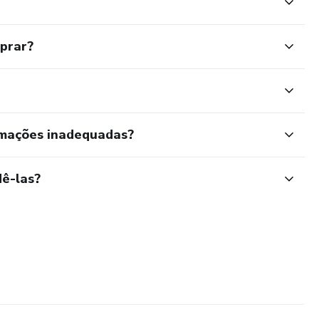
mprar?
rmações inadequadas?
ê-las?