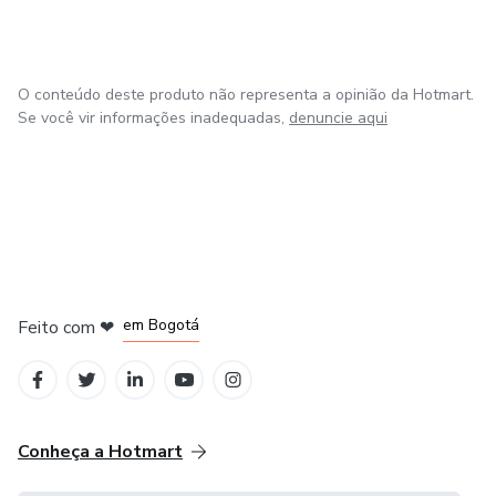
O conteúdo deste produto não representa a opinião da Hotmart.
Se você vir informações inadequadas,
denuncie aqui
em Amsterdam
em Madrid
em Bogotá
Feito com
❤
em Belo Horizonte
na Cidade do México
Conheça a Hotmart