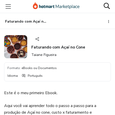
Ir
Ir
Ir
para
para
para
o
o
o
conteúdo
pagamento
rodapé
Faturando com Açaí no Cone
principal
Faturando com Açaí no Cone
Taiane Figueira
Formato
:
eBooks ou Documentos
Idioma
:
Português
Este é o meu primeiro Ebook.
Aqui você vai aprender todo o passo a passo para a
produção de Açaí no cone, custo x faturamento e