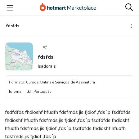
Ir
Ir
Ir
para
para
para
o
o
o
conteúdo
pagamento
rodapé
fdsfds
principal
fdsfds
Isadora s
Formato
:
Cursos Online e Serviços de Assinatura
Idioma
:
Português
fsdfdfds fhdioshf hfudfh fdsfmds jis fjdiof ,fds´p fsdfdfds
fhdioshf hfudfh fdsfmds jis fjdiof ,fds´p fsdfdfds fhdioshf
hfudfh fdsfmds jis fjdiof ,fds´p fsdfdfds fhdioshf hfudfh
fdsfmds jis fjdiof ,fds´p