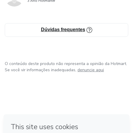
3 Ano Hotmarter
Dúvidas frequentes
O conteúdo deste produto não representa a opinião da Hotmart.
Se você vir informações inadequadas,
denuncie aqui
em Bogotá
em Amsterdam
em Madrid
na Cidade do México
Feito com
❤
em Belo Horizonte