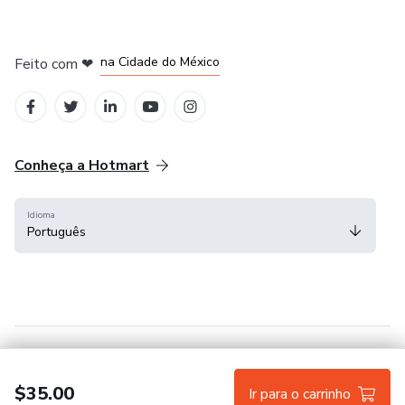
em Bogotá
em Amsterdam
em Madrid
na Cidade do México
Feito com
❤
em Belo Horizonte
Conheça a Hotmart
Idioma
Português
Central de ajuda
Termos
Privacidade
Cookies
$35.00
Ir para o carrinho