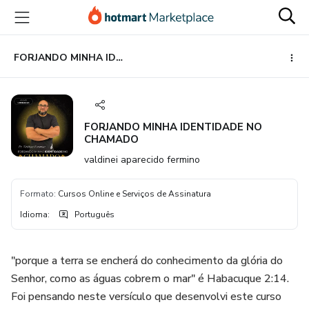
Ir
Ir
Ir
para
para
para
o
o
o
conteúdo
pagamento
rodapé
FORJANDO MINHA IDENTIDADE NO CHAMADO
principal
FORJANDO MINHA IDENTIDADE NO
CHAMADO
valdinei aparecido fermino
Formato
:
Cursos Online e Serviços de Assinatura
Idioma
:
Português
"porque a terra se encherá do conhecimento da glória do
Senhor, como as águas cobrem o mar" é Habacuque 2:14.
Foi pensando neste versículo que desenvolvi este curso