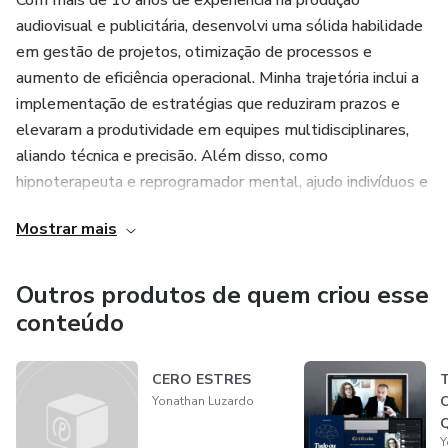
Com mais de 10 anos de experiência na produção
audiovisual e publicitária, desenvolvi uma sólida habilidade
em gestão de projetos, otimização de processos e
aumento de eficiência operacional. Minha trajetória inclui a
implementação de estratégias que reduziram prazos e
elevaram a produtividade em equipes multidisciplinares,
aliando técnica e precisão. Além disso, como
hipnoterapeuta e reprogramador mental, ajudo indivíduos e
equipes a desbloquear seu potencial máximo, alinhando
Mostrar mais
objetivos pessoais e profissionais para alcançar resultados
concretos e mensuráveis.
Outros produtos de quem criou esse
conteúdo
CERO ESTRES
C
Yonathan Luzardo
Q
Y
e