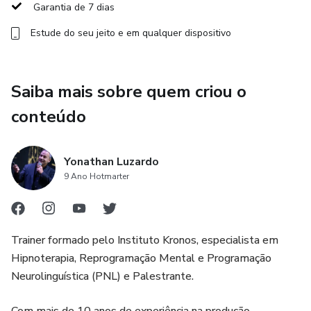
Garantia de 7 dias
competências essenciais para crescimento pessoal e
Estude do seu jeito e em qualquer dispositivo
profissional.
Ideal para quem deseja se tornar um especialista na área,
Saiba mais sobre quem criou o
aplicar as técnicas na própria
conteúdo
vida ou atuar profissionalmente ajudando outras pessoas.
Yonathan Luzardo
Inscreva-se agora e tenha acesso a um conteúdo exclusivo
9 Ano Hotmarter
com grandes referências da
PNL.
Trainer formado pelo Instituto Kronos, especialista em
Hipnoterapia, Reprogramação Mental e Programação
Neurolinguística (PNL) e Palestrante.