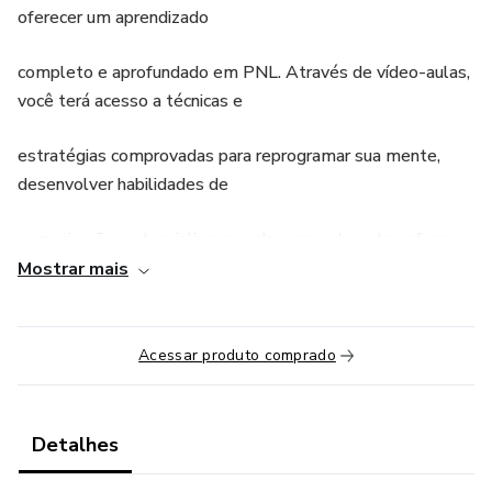
oferecer um aprendizado
completo e aprofundado em PNL. Através de vídeo-aulas,
você terá acesso a técnicas e
estratégias comprovadas para reprogramar sua mente,
desenvolver habilidades de
comunicação, potencializar seu desempenho e transformar
resultados em diversas áreas
Mostrar mais
da vida.
Acessar produto comprado
Com uma abordagem estruturada e didática, a formação
apresenta desde os
Detalhes
fundamentos da PNL até aplicações avançadas, permitindo
que você desenvolva