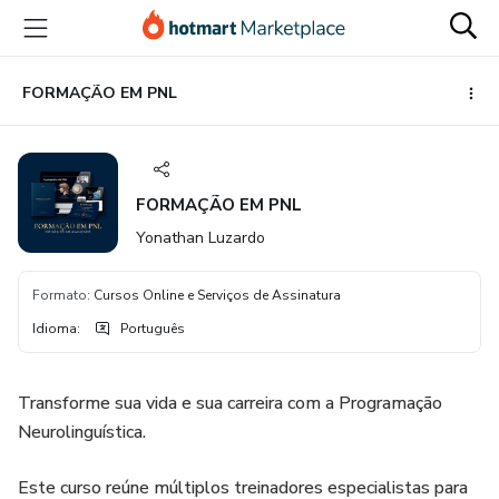
Ir
Ir
Ir
para
para
para
o
o
o
conteúdo
pagamento
rodapé
FORMAÇÃO EM PNL
principal
FORMAÇÃO EM PNL
Yonathan Luzardo
Formato
:
Cursos Online e Serviços de Assinatura
Idioma
:
Português
Transforme sua vida e sua carreira com a Programação
Neurolinguística.
Este curso reúne múltiplos treinadores especialistas para