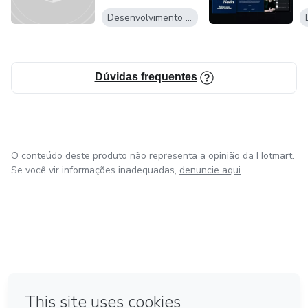
Desenvolvimento Pessoal
Dúvidas frequentes
O conteúdo deste produto não representa a opinião da Hotmart.
Se você vir informações inadequadas,
denuncie aqui
em Bogotá
em Amsterdam
em Madrid
na Cidade do México
Feito com
❤