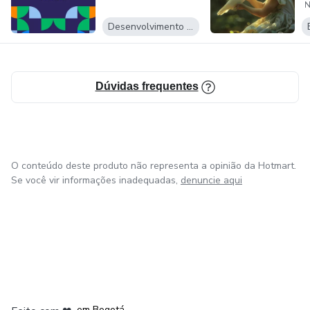
N
Desenvolvimento Pessoal
Dúvidas frequentes
O conteúdo deste produto não representa a opinião da Hotmart.
Se você vir informações inadequadas,
denuncie aqui
em Amsterdam
em Madrid
em Bogotá