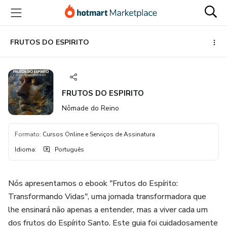
Ir
Ir
Ir
para
para
para
o
o
o
conteúdo
pagamento
rodapé
FRUTOS DO ESPIRITO
principal
FRUTOS DO ESPIRITO
Nômade do Reino
Formato
:
Cursos Online e Serviços de Assinatura
Idioma
:
Português
Nós apresentamos o ebook "Frutos do Espírito:
Transformando Vidas", uma jornada transformadora que
lhe ensinará não apenas a entender, mas a viver cada um
dos frutos do Espírito Santo. Este guia foi cuidadosamente