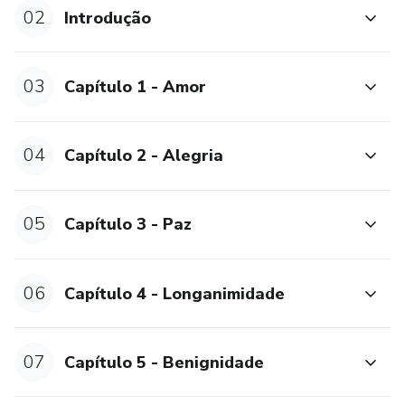
Não perca a oportunidade de transformar a sua vida. Clique
02
Introdução
no link abaixo para adquirir seu exemplar de "Frutos do
Espírito: Transformando Vidas" agora mesmo e comece a
jornada para uma vida mais plena e abençoada!
03
Capítulo 1 - Amor
04
Capítulo 2 - Alegria
05
Capítulo 3 - Paz
06
Capítulo 4 - Longanimidade
07
Capítulo 5 - Benignidade