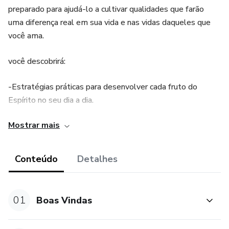
preparado para ajudá-lo a cultivar qualidades que farão
uma diferença real em sua vida e nas vidas daqueles que
você ama.
você descobrirá:
-Estratégias práticas para desenvolver cada fruto do
Espírito no seu dia a dia.
Mostrar mais
-Reflexões profundas sobre como esses frutos podem ser
manifestados em situações reais.
Conteúdo
Detalhes
Muitos de nós lutamos para manter a calma e a
positividade em momentos de stress. Às vezes, pode
parecer impossível manter a fé e o amor quando
01
Boas Vindas
enfrentamos adversidades.